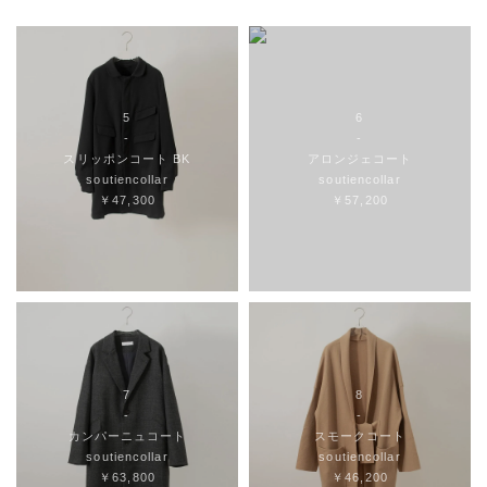
5
6
-
-
スリッポンコート BK
アロンジェコート
soutiencollar
soutiencollar
￥47,300
￥57,200
7
8
-
-
カンパーニュコート
スモークコート
soutiencollar
soutiencollar
￥63,800
￥46,200