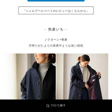
『シェルブールコートのレビューはこちらから』
- 色違いも -
ノクターン=夜曲
月明りがたよりの真夜中ような深い紺色
TPOで探す