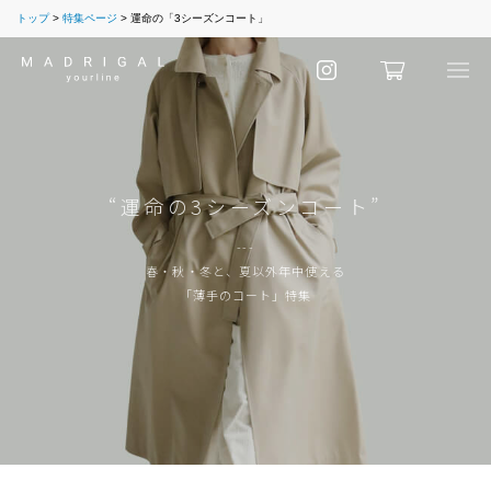
トップ
特集ページ
運命の「3シーズンコート」
“運命の3シーズンコート”
---
春・秋・冬と、夏以外年中使える
「薄手のコート」特集