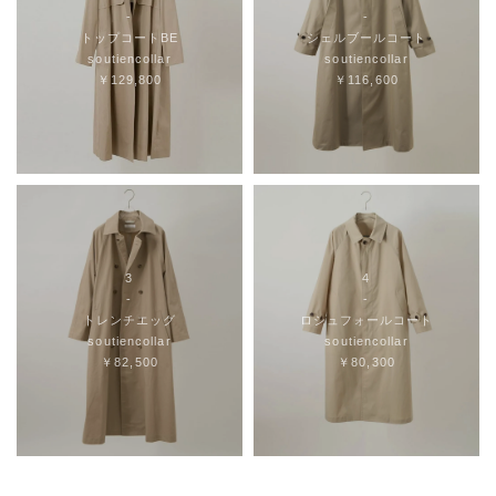
-
-
トップコートBE
シェルブールコート
soutiencollar
soutiencollar
￥129,800
￥116,600
3
4
-
-
トレンチエッグ
ロシュフォールコート
soutiencollar
soutiencollar
￥82,500
￥80,300