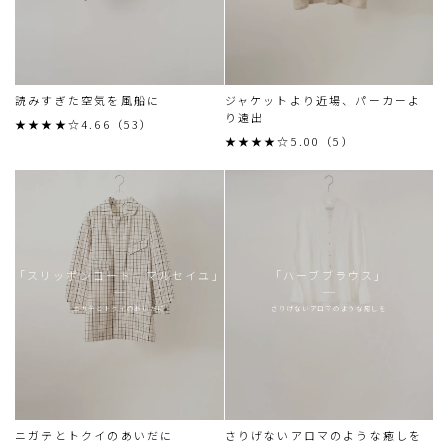
読みすぎた空気を風船に
ジャケットより近場、パーカーよ
り遠出
★★★★☆4.66（53）
★★★★☆5.00（5）
「スリッポンコート マルセイユ」
「ハーブブラウス」
ニガテとトクイのあいだに
さりげないアロマのような癒しを
ニガテとトクイのあいだに
さりげないアロマのような癒しを