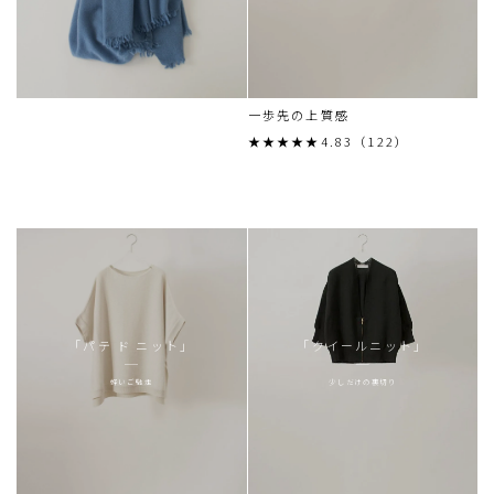
一歩先の上質感
★★★★★4.83（122）
「パテ ド ニット」
「クイールニット」
軽いご馳走
少しだけの裏切り