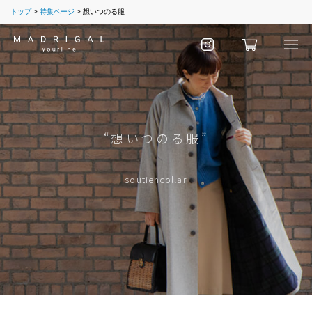
トップ
特集ページ
想いつのる服
“想いつのる服”
soutiencollar