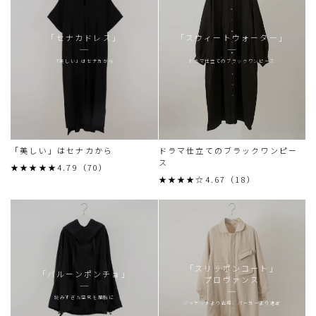
「セナカドレス」
「スウィートウォーター」
「美しい」はセナカから
ドラマ仕立てのブラックワンピース
「美しい」はセナカから
ドラマ仕立てのブラックワンピー
ス
★★★★★4.79（70）
★★★★☆4.67（18）
「スリッポンコート」
「バルーンポンチョ」
プロヴァンス
読みすぎた空気を風船に
ジャケットより近場、パーカーより遠出