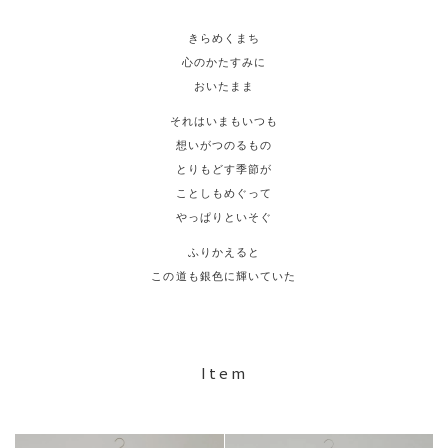
きらめくまち
心のかたすみに
おいたまま
それはいまもいつも
想いがつのるもの
とりもどす季節が
ことしもめぐって
やっぱりといそぐ
ふりかえると
この道も銀色に輝いていた
Item