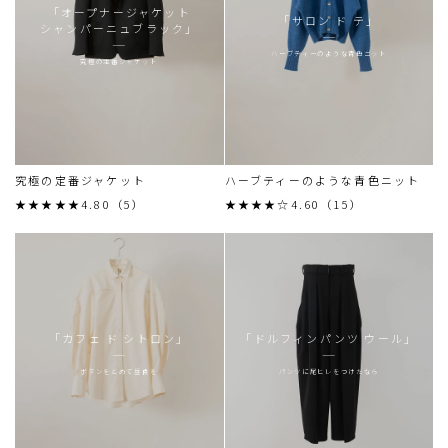
「オープナージャケット
「サロン ド テ」
シャンパーニュブラック」
ハーブティーのような青色ニット
究極の定番ジャケット
究極の定番ジャケット
ハーブティーのような青色ニット
★★★★★4.80（5）
★★★★☆4.60（15）
「カフェ ド シトロン」
「ドルフィンパンツ ウール」
ボタンをとめて昼食を
パンツに尾ヒレをつけたなら