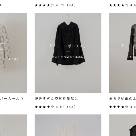
6）
★★★★☆ 4.79（94）
★★★★☆ 4.
コート」
「バルーンポンチョ」
「フロ
ユ
読みすぎた空気を風船に
まる
ーカーより遠出
、パーカーより
読みすぎた空気を風船に
まるで絵画の
★★★★☆ 4.66（53）
★★★★☆ 4.
）