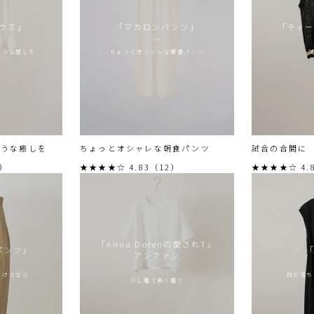
ウス」
「マカロンパンツ」
「ティ
ような癒しを
ちょっとオシャレな朝食パンツ
ような癒しを
ちょっとオシャレな朝食パンツ
試合の合間に
7）
★★★★☆ 4.83（12）
★★★★☆ 4.
「Anna Dorenの愛されT」
パンツ」
アンファン
つけたなら
日が落ち
少し着て長く着て