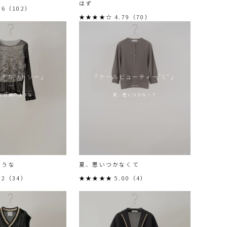
はず
86（102）
★★★★☆ 4.79（70）
ックカットソー」
「クールビューティー"C"」
で絵画のような
夏、思いつかなくて
ような
夏、思いつかなくて
82（34）
★★★★★ 5.00（4）