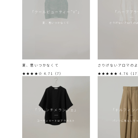
「クールビューティー"V"」
「ハーブブラ
夏、思いつかなくて
さりげないアロマの
夏、思いつかなくて
さりげないアロマの
★★★★☆ 4.71（7）
★★★★★ 4.76（1
「フレンチメランジェ」
「ドルフィン
コーディネートはアラカルト
パンツに尾ヒレを