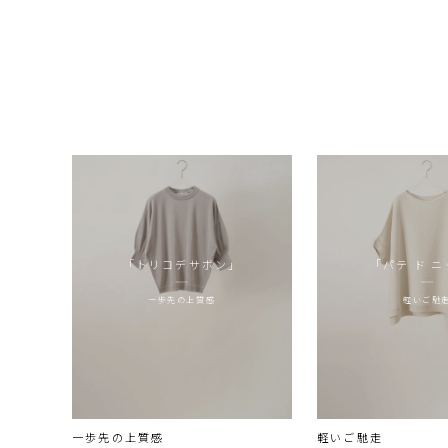
「トリコデサボン」
「パテ ド 
一歩先の上質感
軽いご馳
一歩先の上質感
軽いご馳走