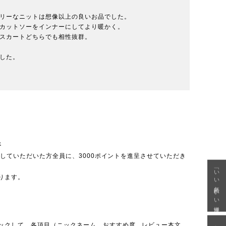
リーなニットは想像以上の良いお品でした。

カットソーをインナーにしてより暖かく。

スカートどちらでも相性抜群。

した。

呈
投稿していただいた方全員に、3000ポイントを進呈させていただき
「いい年齢 いい洋服」
ります。
ックして、各項目（ニックネーム、おすすめ度、レビュー本文、