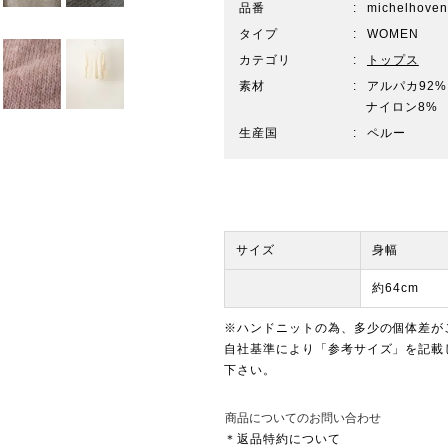
品番
michelhoven
タイプ
WOMEN
カテゴリ
トップス
素材
アルパカ92%
ナイロン8%
生産国
ペルー
サイズ
身幅
約64cm
※ハンドニットの為、多少の個体差が
自社基準により「参考サイズ」を記載
下さい。
商品についてのお問い合わせ
＊返品特約について