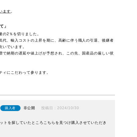
います
。
て」
量の2％を切りました。
気代、輸入コストの上昇を期に、高齢に伴う職人の引退、後継者
次いでいます。
増で納期の遅延や値上げが予想され、この先、国産品の厳しい状
ティにこだわって参ります。
非公開
投稿日
2024/10/30
購入者
ットを探していたところこちらを見つけ購入させていただき