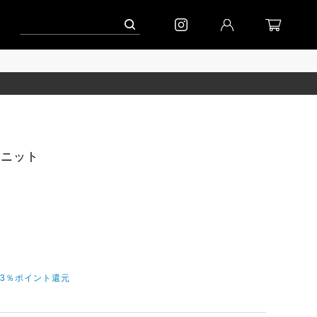
ペーン」
到着(8/7)｜eb.a.gos
予約│「エッグジャケット GREY」
ックニット
今3％ポイント還元