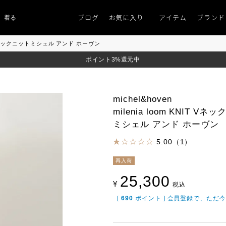
ブログ
お気に入り
アイテム
ブランド
るものがない」
「キレイなニット」
ポイント9％「マンスリーポイントキャン
KNIT Vネックニットミシェル アンド ホーヴン
ポイント3%還元中
michel&hoven
milenia loom KNIT Vネ
ミシェル アンド ホーヴン
5.00（1）
再入荷
25,300
¥
税込
[
690
ポイント ] 会員登録で、ただ