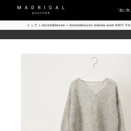
「急に秋、着
トップ
michel&hoven
michel&hoven milenia loom 