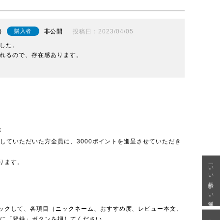
非公開
投稿日
2023/04/05
購入者
した。

れるので、存在感あります。

呈
投稿していただいた方全員に、3000ポイントを進呈させていただき
ります。
「いい年齢 いい洋服」
ックして、各項目（ニックネーム、おすすめ度、レビュー本文、
後に「登録」ボタンを押してください。