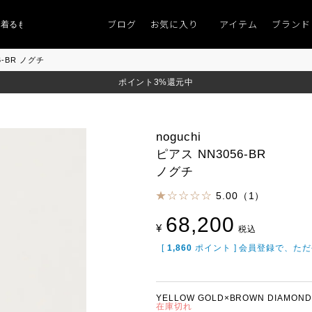
ブログ
お気に入り
アイテム
ブランド
ものがない」
「キレイなニット」
ポイント9％「マンスリーポイントキャン
56-BR ノグチ
ポイント3%還元中
noguchi
ピアス NN3056-BR
ノグチ
5.00（1）
68,200
¥
税込
[
1,860
ポイント ] 会員登録で、た
YELLOW GOLD×BROWN DIAMOND
在庫切れ