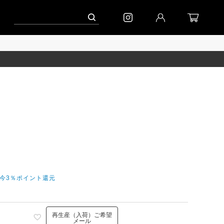
ペーン」
到着｜2026AW「マガジン」
進捗情報│「エッグジャケット新色」
だ今3％ポイント還元
再生産（入荷）ご希望
メール