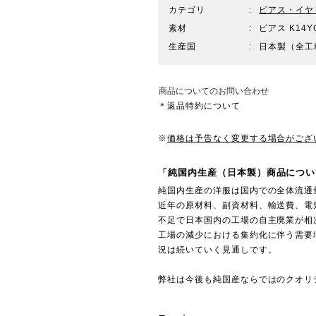
カテゴリ
ピアス・イヤ
素材
ピアス K14YG
生産国
日本製（全工
商品についてのお問い合わせ
＊返品特約について
※
価格は予告なく変更する場合がござ
「純国内生産（日本製）商品につい
純国内生産の洋服は国内での全体流通
近年の原材料、副資材料、輸送費、電
不足で日本国内の工場の自主廃業が相
工場の減少における集約化に伴う需要
況は続いていく見通しです。
弊社は今後も純国産ならではのクオリ