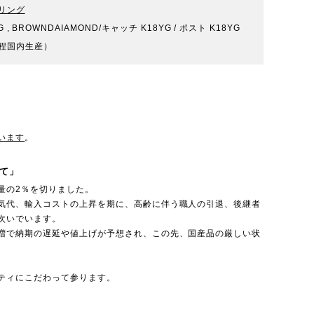
リング
 , BROWNDAIAMOND/キャッチ K18YG / ポスト K18YG
程国内生産）
います
。
て」
量の2％を切りました。
気代、輸入コストの上昇を期に、高齢に伴う職人の引退、後継者
次いでいます。
増で納期の遅延や値上げが予想され、この先、国産品の厳しい状
ティにこだわって参ります。