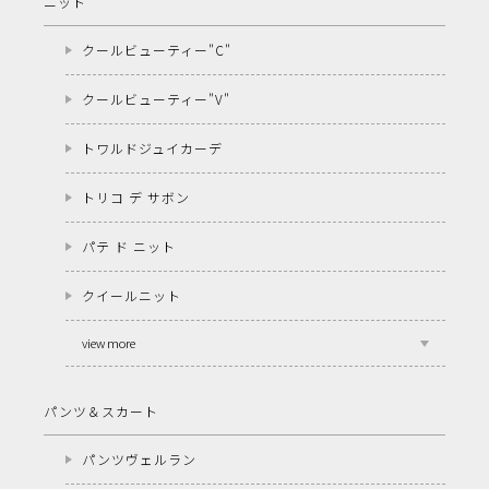
ニット
クールビューティー"C"
クールビューティー"V"
トワルドジュイカーデ
トリコ デ サボン
パテ ド ニット
クイールニット
view more
パンツ＆スカート
パンツヴェルラン