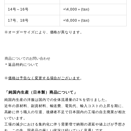
14号～16号
+\4,000＋(tax)
17号、18号
+\6,000＋(tax)
※オーダーサイズにより、価格が異なります。
商品についてのお問い合わせ
＊返品特約について
※
価格は予告なく変更する場合がございます
。
「純国内生産（日本製）商品について」
純国内生産の洋服は国内での全体流通量の2％を切りました。
近年の原材料、副資材料、輸送費、電気代、輸入コストの上昇を期に、
高齢に伴う職人の引退、後継者不足で日本国内の工場の自主廃業が相次
いでいます。
工場の減少における集約化に伴う需要増で納期の遅延や値上げが予想さ
れ、この先、国産品の厳しい状況は続いていく見通しです。