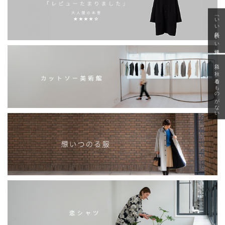
「いい年齢 いい洋服」
急に秋、着るものがない