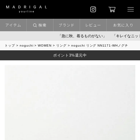
アイテム
検索
ブランド
レビュー
お気に入り
「急に秋、着るものがない」
「キレイなニット」
ポ
トップ
noguchi
WOMEN
リング
noguchi リング NN1171-WHノグチ
ポイント3%還元中