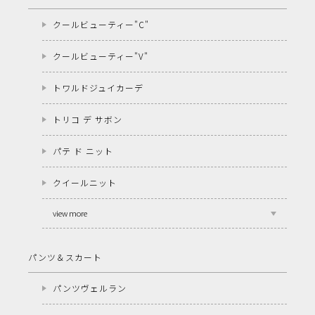
クールビューティー"C"
クールビューティー"V"
トワルドジュイカーデ
トリコ デ サボン
パテ ド ニット
クイールニット
view more
パンツ＆スカート
パンツヴェルラン