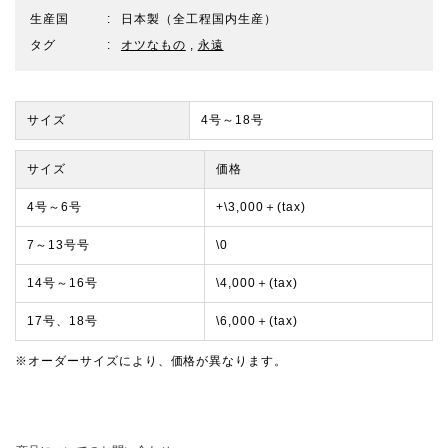
生産国
日本製（全工程国内生産）
タグ
オツなもの
,
永遠
サイズ
4号～18号
サイズ
価格
4号～6号
+\3,000＋(tax)
7～13号号
\0
14号～16号
\4,000＋(tax)
17号、18号
\6,000＋(tax)
※オーダーサイズにより、価格が異なります。