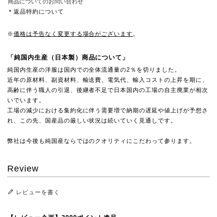
商品についてのお問い合わせ
＊返品特約について
※
価格は予告なく変更する場合がございます
。
「純国内生産（日本製）商品について」
純国内生産の洋服は国内での全体流通量の2％を切りました。
近年の原材料、副資材料、輸送費、電気代、輸入コストの上昇を期に、
高齢に伴う職人の引退、後継者不足で日本国内の工場の自主廃業が相次
いでいます。
工場の減少における集約化に伴う需要増で納期の遅延や値上げが予想さ
れ、この先、国産品の厳しい状況は続いていく見通しです。
弊社は今後も純国産ならではのクオリティにこだわって参ります。
Review
レビューを書く