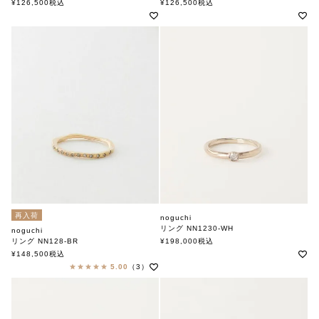
ノグチ
ノグチ
¥
126,500
税込
¥
126,500
税込
再入荷
noguchi
リング NN1230-WH
noguchi
ノグチ
リング NN128-BR
¥
198,000
税込
ノグチ
¥
148,500
税込
5.00
（3）