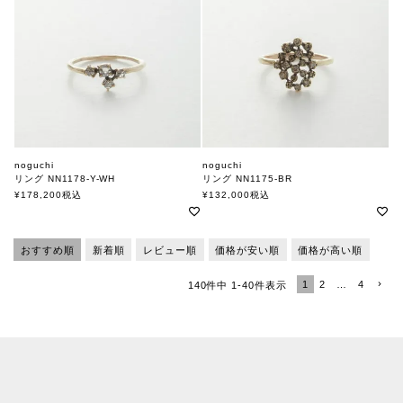
noguchi
noguchi
リング NN1178-Y-WH
リング NN1175-BR
ノグチ
ノグチ
¥
178,200
税込
¥
132,000
税込
おすすめ順
新着順
レビュー順
価格が安い順
価格が高い順
1
2
…
4
140
件中
1
-
40
件表示