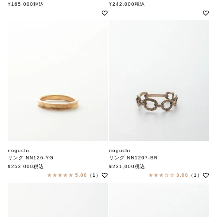
ノグチ
ノグチ
¥
165,000
税込
¥
242,000
税込
noguchi
noguchi
リング NN126-YG
リング NN1207-BR
ノグチ
ノグチ
¥
253,000
税込
¥
231,000
税込
5.00
（1）
3.00
（1）