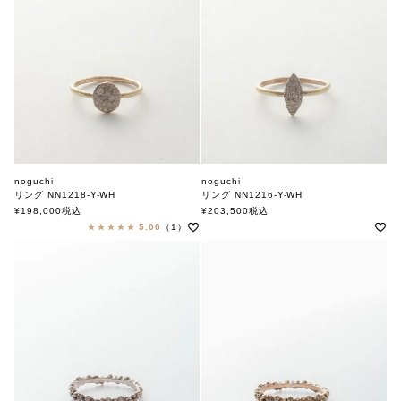
noguchi
noguchi
リング NN1218-Y-WH
リング NN1216-Y-WH
ノグチ
ノグチ
¥
198,000
税込
¥
203,500
税込
5.00
（1）