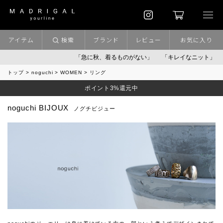
アイテム
検索
ブランド
レビュー
お気に入り
「急に秋、着るものがない」
「キレイなニット」
ポイント
トップ
noguchi
WOMEN
リング
ポイント3%還元中
noguchi BIJOUX
ノグチビジュー