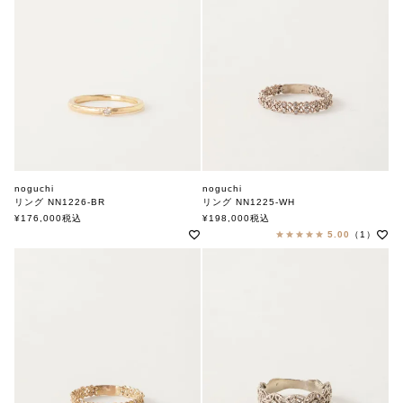
noguchi
noguchi
リング NN1226-BR
リング NN1225-WH
ノグチ
ノグチ
¥
176,000
税込
¥
198,000
税込
5.00
（1）