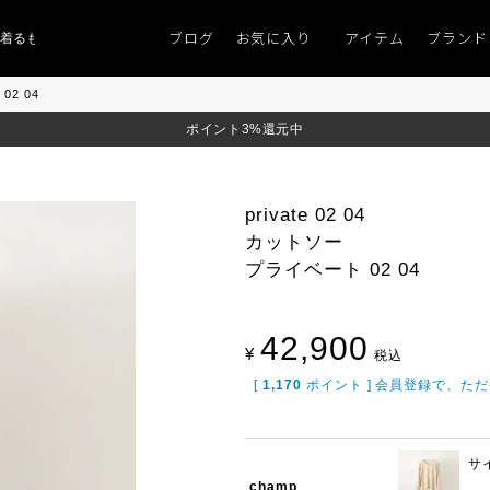
ブログ
お気に入り
アイテム
ブランド
ものがない」
「キレイなニット」
ポイント9％「マンスリーポイントキャンペ
02 04
ポイント3%還元中
private 02 04
カットソー
プライベート 02 04
42,900
¥
税込
[
1,170
ポイント ] 会員登録で、た
サ
champ