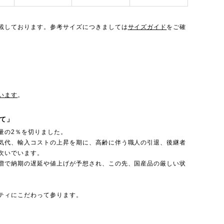
載しております。参考サイズにつきましては
サイズガイド
をご確
います
。
て」
量の2％を切りました。
気代、輸入コストの上昇を期に、高齢に伴う職人の引退、後継者
次いでいます。
増で納期の遅延や値上げが予想され、この先、国産品の厳しい状
ティにこだわって参ります。