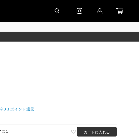
ーン」
到着｜2026AW「マガジン」
進捗情報│「エッグジャケット新色」
だ今3％ポイント還元
イズ1
カートに入れる