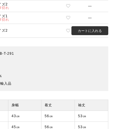
イズ2
—
庫切れ
イズ1
—
庫切れ
イズ2
カートに入れる
-B-T-291
％
規輸入品
身幅
着丈
袖丈
43㎝
56㎝
53㎝
45㎝
56㎝
53㎝