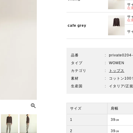
サ
在
サ
在
cafe grey
サ
品番
private0204
タイプ
WOMEN
カテゴリ
トップス
素材
コットン100
生産国
イタリア/正
サイズ
肩幅
1
39㎝
2
39㎝