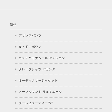
新作
プリンスパンツ
ル・ド・ポワン
カシミヤモナムール アンファン
クレープシャツ バカンス
オーディナリージャケット
ノーブルマント リュミエール
クールビューティー"V"