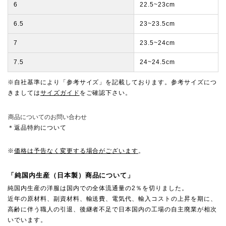
6
22.5~23cm
6.5
23~23.5cm
7
23.5~24cm
7.5
24~24.5cm
※自社基準により「参考サイズ」を記載しております。参考サイズにつ
きましては
サイズガイド
をご確認下さい。
商品についてのお問い合わせ
＊返品特約について
※
価格は予告なく変更する場合がございます
。
「純国内生産（日本製）商品について」
純国内生産の洋服は国内での全体流通量の2％を切りました。
近年の原材料、副資材料、輸送費、電気代、輸入コストの上昇を期に、
高齢に伴う職人の引退、後継者不足で日本国内の工場の自主廃業が相次
いでいます。