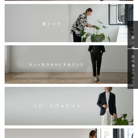
「いい年齢 いい洋服」
急に秋、着るものがない