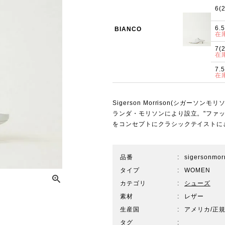
6(
6.
BIANCO
在
7(
在
7.
在
Sigerson Morrison(シガー
ランダ・モリソンにより設立。"ファッ
をコンセプトにクラシックテイストに
品番
sigersonmo
タイプ
WOMEN
カテゴリ
シューズ
素材
レザー
生産国
アメリカ/正
タグ