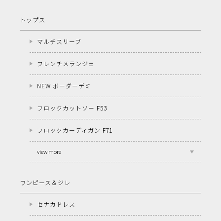
トップス
マルチスリーブ
フレンチメランジェ
NEW ボーダーデミ
フロックカットソー F53
フロックカーディガン F71
view more
ワンピース＆ジレ
セナカドレス