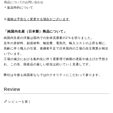
商品についてのお問い合わせ
＊返品特約について
※
価格は予告なく変更する場合がございます
。
「純国内生産（日本製）商品について」
純国内生産の洋服は国内での全体流通量の2％を切りました。
近年の原材料、副資材料、輸送費、電気代、輸入コストの上昇を期に、
高齢に伴う職人の引退、後継者不足で日本国内の工場の自主廃業が相次
いでいます。
工場の減少における集約化に伴う需要増で納期の遅延や値上げが予想さ
れ、この先、国産品の厳しい状況は続いていく見通しです。
弊社は今後も純国産ならではのクオリティにこだわって参ります。
Review
レビューを書く