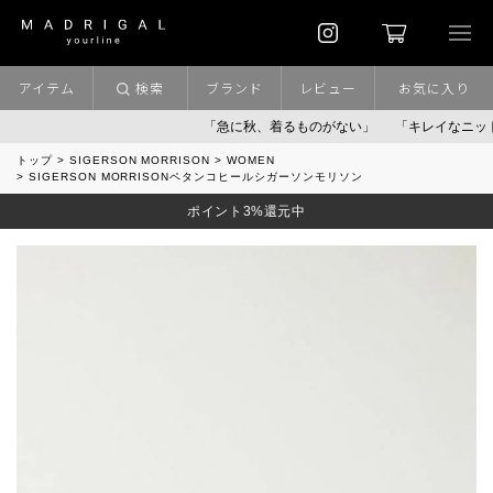
アイテム
検索
ブランド
レビュー
お気に入り
「急に秋、着るものがない」
「キレイなニット」
ポ
トップ
SIGERSON MORRISON
WOMEN
SIGERSON MORRISONペタンコヒールシガーソンモリソン
ポイント3%還元中