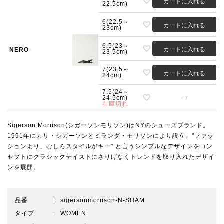
カートに入れる
22.5cm)
6(22.5～
カートに入れる
23cm)
6.5(23～
カートに入れる
NERO
23.5cm)
7(23.5～
カートに入れる
24cm)
7.5(24～
24.5cm)
—
在庫切れ
Sigerson Morrison(シガーソンモリソン)はNYのシューズブランド。
1991年にカリ・シガーソンとミランダ・モリソンにより設立。"ファッ
ションより、むしろスタイルがキー" と言うシンプルなデザインをコン
セプトにクラシックテイストにさりげなくトレンドを取り入れたデザイ
ンを展開。
品番
sigersonmorrison-N-SHAM
タイプ
WOMEN