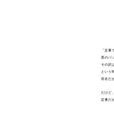
「定番
黒のバ
その訳
という
存在だ
だけど
定番だ