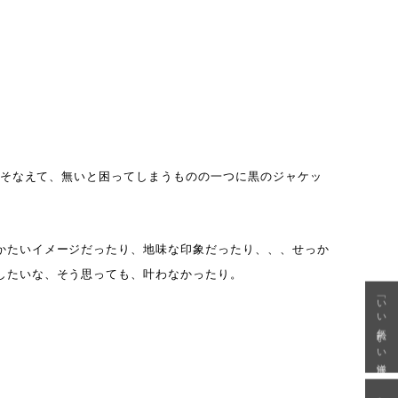
”にそなえて、無いと困ってしまうものの一つに黒のジャケッ
かたいイメージだったり、地味な印象だったり、、、せっか
したいな、そう思っても、叶わなかったり。
「いい年齢 いい洋服」