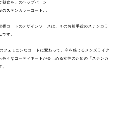
で朝食を」のヘップバーン
のステンカラーコート...
定番コートのデザインソースは、そのお相手役のステンカラ
んです。
流行のフェミニンなコートに変わって、今を感じるメンズライク
ら色々なコーディネートが楽しめる女性のための「ステンカ
す。