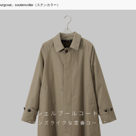
oat」soutiencollar（ステンカラー）
シェルブールコート
"メンズライクな定番コート"