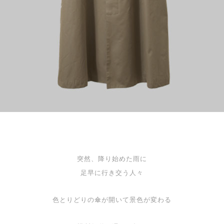
突然、降り始めた雨に
足早に行き交う人々
色とりどりの傘が開いて景色が変わる