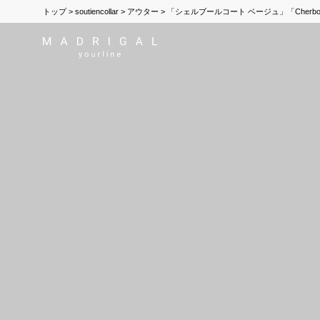
トップ
soutiencollar
アウター
「シェルブールコート ベージュ」「Cherbourgc