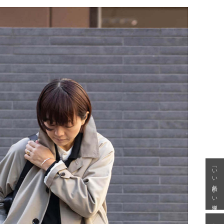
「いい年齢 いい洋服」