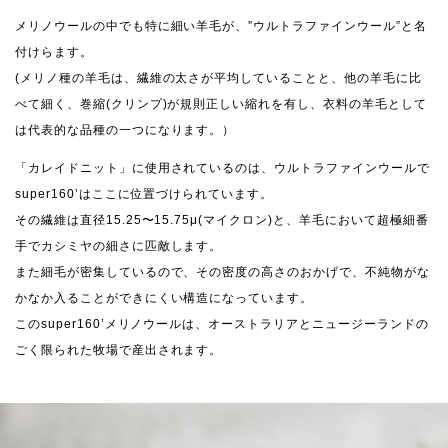
メリノウールの中でも特に細い羊毛が、”ウルトラファインウール”と名
付けらます。
(メリノ種の羊毛は、繊維の太さが平均していることと、他の羊毛に比
べて細く、巻縮(クリンプ)が規則正しい縮れを有し、衣料の羊毛として
は代表的な品種の一つになります。）
「カレイドニット」に使用されているのは、ウルトラファインウールで
super160’はここに位置づけられています。
その繊維は直径15.25〜15.75μ(マイクロン)と、羊毛において超極細番
手でカシミヤの細さに匹敵します。
また細毛が密集しているので、その密度の高さのおかげで、不純物がな
かなか入ることができにくい構造になっています。
このsuper160’メリノウールは、オーストラリアとニュージーランドの
ごく限られた牧場で産出されます。