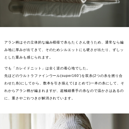
アラン柄はその立体的な編み模様で糸もたくさん使うため、通常なら編
み地に厚みが出てきて、そのためシルエットにも硬さが出たり、ずしッ
とした重みも感じられます。
でも「カレイドニット」は全く逆の着心地でした。
先ほどのウルトラファインウール(super160’)を双糸(2つの糸を撚り合
わせた糸)にしてから、数本を引き揃えて(まとめて)一本の糸にして、そ
れからアラン柄が編まれますが、超極細番手の糸なので温かさはあるの
に、重さやごわつきが解消されています。