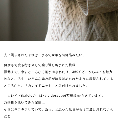
光に照らされたそれは、まるで豪華な装飾品みたい。
何度も何度も行き来して繰り返し編まれた模様
襟元まで、余すところなく柄がゆきわたり、360℃どこからみても魅力
的なところや、いろんな編み柄が散りばめられたように表現されている
ところから、「カレイドニット」と名付けられました。
「カレイド(kaleido)」はkaleidoscope(万華鏡)からきています。
万華鏡を覗いてみた記憶…
それはキラキラしていて、あっ、と思った景色がもう二度と見れないん
だと