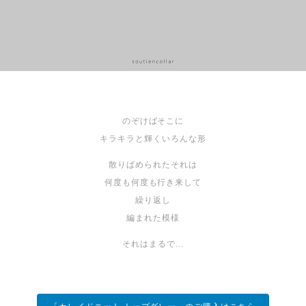
のぞけばそこに
キラキラと輝くいろんな形
散りばめられたそれは
何度も何度も行き来して
繰り返し
編まれた模様
それはまるで...