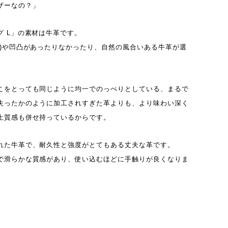
ザーなの？」
グ L」の素材は牛革です。
ラ)や凹凸があったりなかったり、自然の風合いある牛革が選
こをとっても同じように均一でのっぺりとしている、まるで
失ったかのように加工されすぎた革よりも、より味わい深く
上質感も併せ持っているからです。
れた牛革で、耐久性と強度がとてもある丈夫な革です。
で滑らかな質感があり、使い込むほどに手触りが良くなりま