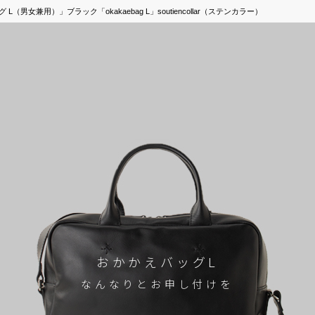
女兼用）」ブラック「okakaebag L」soutiencollar（ステンカラー）
おかかえバッグL
なんなりとお申し付けを