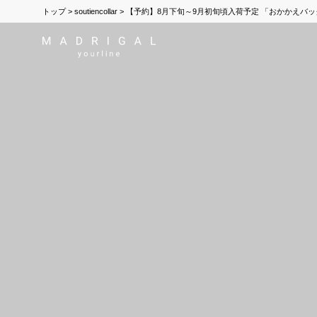
トップ
soutiencollar
【予約】8月下旬～9月初旬頃入荷予定 「おかかえバッグ L（男