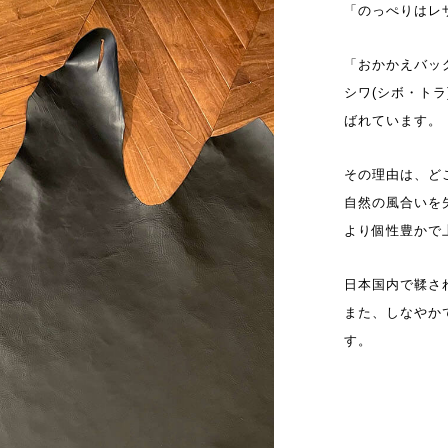
「のっぺりはレ
「おかかえバッ
シワ(シボ・ト
ばれています。
その理由は、ど
自然の風合いを
より個性豊かで
日本国内で鞣さ
また、しなやか
す。