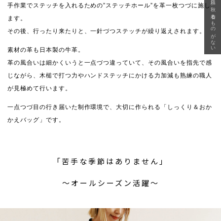
急に秋、着るものがない
手作業でステッチを入れるための”ステッチホール”を革一枚つづに施し
ます。
その後、行ったり来たりと、一針づつステッチが繰り返えされます。
素材の革も日本製の牛革。
革の風合いは細かくいうと一点づつ違っていて、その風合いを指先で感
じながら、木槌で打つ力やハンドステッチにかける力加減も熟練の職人
が見極めて行います。
一点つづ目の行き届いた制作環境で、大切に作られる「しっくり＆おか
かえバッグ」です。
「苦手な季節はありません」
〜オールシーズン活躍〜