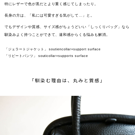
特にレザーで色が黒だとより重く感じてしまったり。
長身の方は、「私には可愛すぎる気がして…」と。
でもデザインや質感、サイズ感がちょうどいい「しっくりバッグ」なら
馴染みよく持つことができて、違和感からくる悩みも解消。
「ジェラートジャケット」 soutiencollar×support surface
「リピートパンツ」 souticollar×supports surface
「馴染む理由は、丸みと質感」