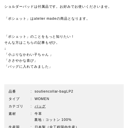
ショルダーパッドは付属品です。お好みでお使いくださいませ。
「ポシェット」はatelier madeの商品となります。
「ポシェット」のことをもっと知りたい！
そんな方はこちらの記事もぜひ。
↓
「小ぶりなかわい子ちゃん 」
「ささやかな喜び」
「バッグに入れてみました」
品番
soutiencollar-bagLP2
タイプ
WOMEN
カテゴリ
バッグ
素材
牛革
裏地：コットン 100%
生産国
日本製（全工程国内生産）