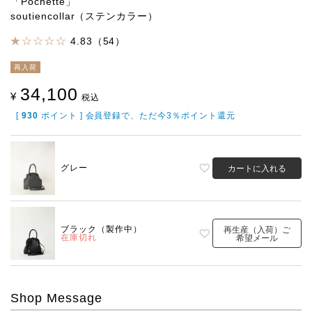
「Pochette」
soutiencollar（ステンカラー）
4.83（54）
再入荷
34,100
¥
税込
[
930
ポイント ] 会員登録で、ただ今3％ポイント還元
グレー
カートに入れる
ブラック（製作中）
再生産（入荷）ご
在庫切れ
希望メール
Shop Message