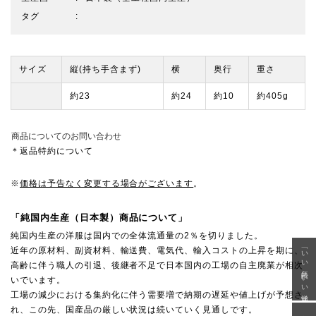
タグ
サイズ
縦(持ち手含まず)
横
奥行
重さ
約23
約24
約10
約405g
商品についてのお問い合わせ
＊返品特約について
※
価格は予告なく変更する場合がございます
。
「純国内生産（日本製）商品について」
純国内生産の洋服は国内での全体流通量の2％を切りました。
「いい年齢 いい洋服」
近年の原材料、副資材料、輸送費、電気代、輸入コストの上昇を期に、
高齢に伴う職人の引退、後継者不足で日本国内の工場の自主廃業が相次
いでいます。
工場の減少における集約化に伴う需要増で納期の遅延や値上げが予想さ
れ、この先、国産品の厳しい状況は続いていく見通しです。