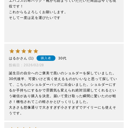
エバゴスの布バック・靴から始まっていただいた商品は今でも現
役です！

これからもよろしくお願いします。

そして一度は足を運びたいです

はるか
1
30代
購入者
投稿日
2026/02/28
誕生日の自分へのご褒美で黒いのショルダーを探していました。
30代後半、可愛いけど長く使えるものがいいなと思って探してい
て、こちらのショルダーバッグに出会いました。ショルダーにす
るか手持ちにするかで雰囲気も変えられ絶対活躍してくれるとい
う確信があり購入を決意。届いて受け取った瞬間に驚いたのが軽
さ！梱包されてこの軽さかとびっくりしました。

大きさも想像通りで大きすぎず小さすぎずでデイリーにも使えそ
うです。