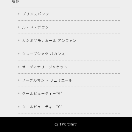
新作
プリンスパンツ
ル・ド・ポワン
カシミヤモナムール アンファン
クレープシャツ バカンス
オーディナリージャケット
ノーブルマント リュミエール
クールビューティー"V"
クールビューティー"C"
パタンウォレット
TPOで探す