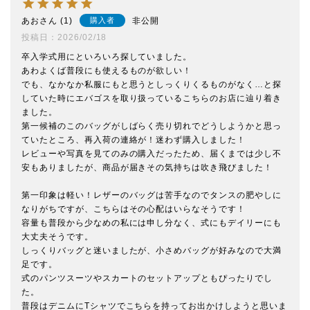
あお
1
非公開
購入者
投稿日
2026/02/18
卒入学式用にといろいろ探していました。

あわよくば普段にも使えるものが欲しい！

でも、なかなか私服にもと思うとしっくりくるものがなく…と探
していた時にエバゴスを取り扱っているこちらのお店に辿り着き
ました。

第一候補のこのバッグがしばらく売り切れでどうしようかと思っ
ていたところ、再入荷の連絡が！迷わず購入しました！

レビューや写真を見てのみの購入だったため、届くまでは少し不
安もありましたが、商品が届きその気持ちは吹き飛びました！

第一印象は軽い！レザーのバッグは苦手なのでタンスの肥やしに
なりがちですが、こちらはその心配はいらなそうです！

容量も普段から少なめの私には申し分なく、式にもデイリーにも
大丈夫そうです。

しっくりバッグと迷いましたが、小さめバッグが好みなので大満
足です。

式のパンツスーツやスカートのセットアップともぴったりでし
た。

普段はデニムにTシャツでこちらを持ってお出かけしようと思いま