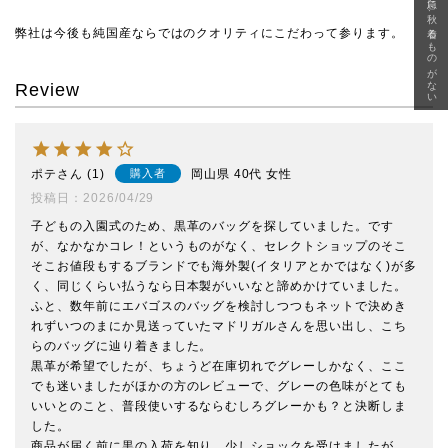
急に秋、着るものがない
弊社は今後も純国産ならではのクオリティにこだわって参ります。
Review
ポテ
1
岡山県
40代
女性
購入者
投稿日
2026/04/29
子どもの入園式のため、黒革のバッグを探していました。です
が、なかなかコレ！というものがなく、セレクトショップのそこ
そこお値段もするブランドでも海外製(イタリアとかではなく)が多
く、同じくらい払うなら日本製がいいなと諦めかけていました。

ふと、数年前にエバゴスのバッグを検討しつつもネットで決めき
れずいつのまにか見送っていたマドリガルさんを思い出し、こち
らのバッグに辿り着きました。

黒革が希望でしたが、ちょうど在庫切れでグレーしかなく、ここ
でも迷いましたがほかの方のレビューで、グレーの色味がとても
いいとのこと、普段使いするならむしろグレーかも？と決断しま
した。

商品が届く前に黒の入荷を知り、少しショックを受けましたが、