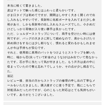
本当に軽くて驚きました。

皮はマットで触った感じはふわっと柔らかいです。

がま口タイプは初めてですが、開閉はしやすく大きく開くので出
し入れもしやすいです。長財布に化粧ポーチを入れてまだ少し余
裕があり、しかも長財布の出し入れもスムーズでした。小さめだ
けどしっかり荷物が入り使い勝手は良かったです。

ただ、ショルダーストラップについて、両手を空けたい時には便
利ですが、バッグの大きさに対して細めなので、肩からさげたり
斜め掛けをするには少し頼りなく、慣れると変わるかもしれませ
んが今は手持ちが安心です。

それと、使用前に肩用のパットをつけようとストラップを解いた
時に、端から芯(尖っていて針金のような)がはみ出ていて危なかっ
たです。芯が手に当たって気が付きました。もう片方は皮の中に
収まっていたので整え忘れ？でしょうか。その点が少し残念でし
た。

追記

レビュー後、担当の方からストラップの修理の申し出の丁寧なメ
ールをいただきました。購入後すぐに使う予定で、既にこちらで
対処済みだったのですが、心のこもった対応はとても気持ちがい
いです。ありがとうございました。