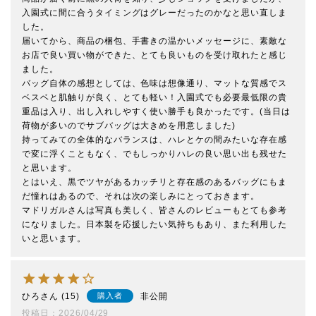
入園式に間に合うタイミングはグレーだったのかなと思い直しま
した。

届いてから、商品の梱包、手書きの温かいメッセージに、素敵な
お店で良い買い物ができた、とても良いものを受け取れたと感じ
ました。

バッグ自体の感想としては、色味は想像通り、マットな質感でス
ベスベと肌触りが良く、とても軽い！入園式でも必要最低限の貴
重品は入り、出し入れしやすく使い勝手も良かったです。(当日は
荷物が多いのでサブバッグは大きめを用意しました)

持ってみての全体的なバランスは、ハレとケの間みたいな存在感
で変に浮くこともなく、でもしっかりハレの良い思い出も残せた
と思います。

とはいえ、黒でツヤがあるカッチリと存在感のあるバッグにもま
だ憧れはあるので、それは次の楽しみにとっておきます。

マドリガルさんは写真も美しく、皆さんのレビューもとても参考
になりました。日本製を応援したい気持ちもあり、また利用した
いと思います。
ひろ
15
非公開
購入者
投稿日
2026/04/29