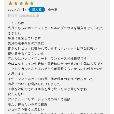
you
1
非公開
購入者
投稿日
2026/03/15
こんにちは！

先月こちらのポシェットとアルルのブラウスを購入させていただ
きました

早速に重宝しています

先月の法事今月の式典に

皆さんレビューに書かれていますねポシェットは本当に軽い

使い勝手もすごくいい✌

アルルはパンツ・スカート・ワンピース相性抜群です

今はニットにイン七分袖・五分袖に合わせるのがお気に入りです

～マドリガルさんとはおそらく創業時くらいからのお付き合いか
と思います

まだインターネッでのお買い物が現在のようではなかった

商品についてお電話したりしました

丁寧な対応でそれは商品を受け取った時と同じですね

変わらない

アイテム・バリエーションその時々で絶妙

着たい持ちたいを旬に提案

ショップを覗くと楽しい
