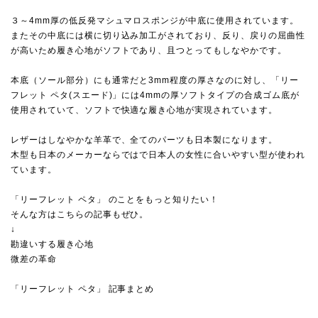
３～4mm厚の低反発マシュマロスポンジが中底に使用されています。
またその中底には横に切り込み加工がされており、反り、戻りの屈曲性
が高いため履き心地がソフトであり、且つとってもしなやかです。
本底（ソール部分）にも通常だと3mm程度の厚さなのに対し、「リー
フレット ペタ(スエード)」には4mmの厚ソフトタイプの合成ゴム底が
使用されていて、ソフトで快適な履き心地が実現されています。
レザーはしなやかな羊革で、全てのパーツも日本製になります。
木型も日本のメーカーならではで日本人の女性に合いやすい型が使われ
ています。
「リーフレット ペタ」 のことをもっと知りたい！
そんな方はこちらの記事もぜひ。
↓
勘違いする履き心地
微差の革命
「リーフレット ペタ」 記事まとめ