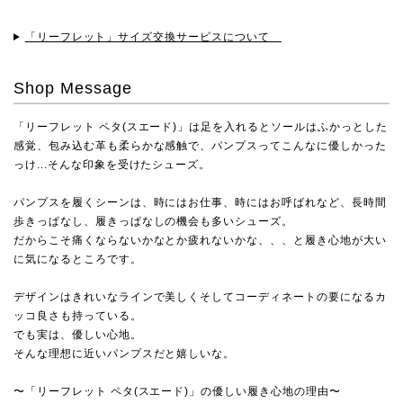
「リーフレット」サイズ交換サービスについて
Shop Message
「リーフレット ペタ(スエード)」は足を入れるとソールはふかっとした
感覚、包み込む革も柔らかな感触で、パンプスってこんなに優しかった
っけ...そんな印象を受けたシューズ。
パンプスを履くシーンは、時にはお仕事、時にはお呼ばれなど、長時間
歩きっぱなし、履きっぱなしの機会も多いシューズ。
だからこそ痛くならないかなとか疲れないかな、、、と履き心地が大い
に気になるところです。
デザインはきれいなラインで美しくそしてコーディネートの要になるカ
ッコ良さも持っている。
でも実は、優しい心地。
そんな理想に近いパンプスだと嬉しいな。
〜「リーフレット ペタ(スエード)」の優しい履き心地の理由〜