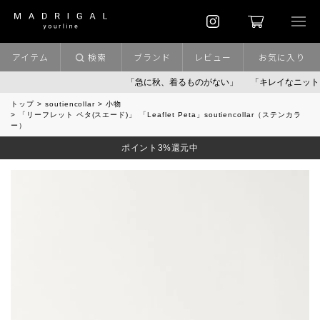
アイテム
検索
ブランド
レビュー
お気に入り
「急に秋、着るものがない」
「キレイなニット」
ポイ
トップ
soutiencollar
小物
「リーフレット ペタ(スエード)」 「Leaflet Peta」soutiencollar（ステンカラ
ー）
ポイント3%還元中