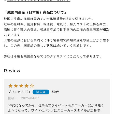
「純国内生産（日本製）商品について」
純国内生産の洋服は国内での全体流通量の2％を切りました。
近年の原材料、副資材料、輸送費、電気代、輸入コストの上昇を期に、
高齢に伴う職人の引退、後継者不足で日本国内の工場の自主廃業が相次
いでいます。
工場の減少における集約化に伴う需要増で納期の遅延や値上げが予想さ
れ、この先、国産品の厳しい状況は続いていく見通しです。
弊社は今後も純国産ならではのクオリティにこだわって参ります。
Review
プリン
2
50代
購入者
投稿日
2025/04/07
50代になってから、仕事もプライベートもスニーカーばかり履く
ようになって。ワイドなパンツにスニーカースタイルが定番で