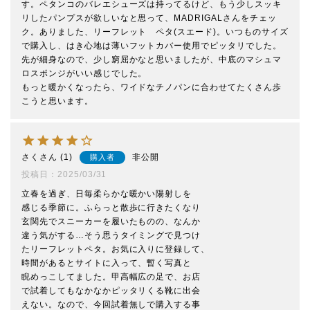
す。ペタンコのバレエシューズは持ってるけど、もう少しスッキ
リしたパンプスが欲しいなと思って、MADRIGALさんをチェッ
ク。ありました、リーフレット　ペタ(スエード)。いつものサイズ
で購入し、はき心地は薄いフットカバー使用でピッタリでした。
先が細身なので、少し窮屈かなと思いましたが、中底のマシュマ
ロスポンジがいい感じでした。

もっと暖かくなったら、ワイドなチノパンに合わせてたくさん歩
こうと思います。
さく
1
非公開
購入者
投稿日
2025/03/31
立春を過ぎ、日毎柔らかな暖かい陽射しを

感じる季節に。ふらっと散歩に行きたくなり

玄関先でスニーカーを履いたものの、なんか

違う気がする…そう思うタイミングで見つけ

たリーフレットペタ。お気に入りに登録して、

時間があるとサイトに入って、暫く写真と

睨めっこしてました。甲高幅広の足で、お店

で試着してもなかなかピッタリくる靴に出会

えない。なので、今回試着無しで購入する事
