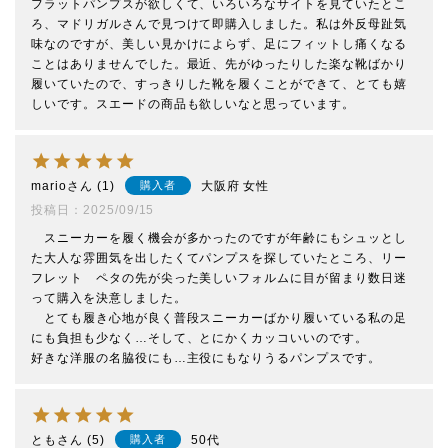
フラットパンプスが欲しくて、いろいろなサイトを見ていたとこ
ろ、マドリガルさんで見つけて即購入しました。私は外反母趾気
味なのですが、美しい見かけによらず、足にフィットし痛くなる
ことはありませんでした。最近、先がゆったりした楽な靴ばかり
履いていたので、すっきりした靴を履くことができて、とても嬉
しいです。スエードの商品も欲しいなと思っています。
mario
1
大阪府
女性
購入者
投稿日
2025/09/15
　スニーカーを履く機会が多かったのですが年齢にもシュッとし
た大人な雰囲気を出したくてパンプスを探していたところ、リー
フレット　ペタの先が尖った美しいフォルムに目が留まり数日迷
って購入を決意しました。

　とても履き心地が良く普段スニーカーばかり履いている私の足
にも負担も少なく…そして、とにかくカッコいいのです。

好きな洋服の名脇役にも…主役にもなりうるパンプスです。
とも
5
50代
購入者