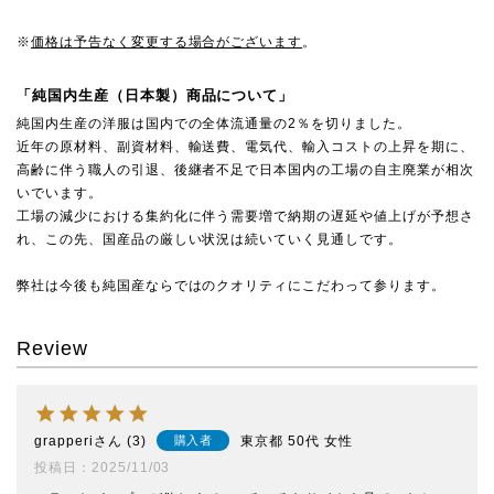
※
価格は予告なく変更する場合がございます
。
「純国内生産（日本製）商品について」
純国内生産の洋服は国内での全体流通量の2％を切りました。
近年の原材料、副資材料、輸送費、電気代、輸入コストの上昇を期に、
高齢に伴う職人の引退、後継者不足で日本国内の工場の自主廃業が相次
いでいます。
工場の減少における集約化に伴う需要増で納期の遅延や値上げが予想さ
れ、この先、国産品の厳しい状況は続いていく見通しです。
弊社は今後も純国産ならではのクオリティにこだわって参ります。
Review
grapperi
3
東京都
50代
女性
購入者
投稿日
2025/11/03