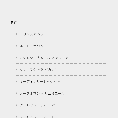
新作
プリンスパンツ
ル・ド・ポワン
カシミヤモナムール アンファン
クレープシャツ バカンス
オーディナリージャケット
ノーブルマント リュミエール
クールビューティー"V"
クールビューティー"C"