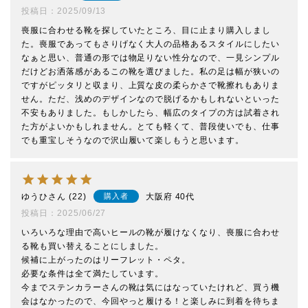
投稿日
2025/09/13
喪服に合わせる靴を探していたところ、目に止まり購入しまし
た。喪服であってもさりげなく大人の品格あるスタイルにしたい
なぁと思い、普通の形では物足りない性分なので、一見シンプル
だけどお洒落感があるこの靴を選びました。私の足は幅が狭いの
ですがピッタリと収まり、上質な皮の柔らかさで靴擦れもありま
せん。ただ、浅めのデザインなので脱げるかもしれないといった
不安もありました。もしかしたら、幅広のタイプの方は試着され
た方がよいかもしれません。とても軽くて、普段使いでも、仕事
でも重宝しそうなので沢山履いて楽しもうと思います。
ゆうひ
22
大阪府
40代
購入者
投稿日
2025/06/27
いろいろな理由で高いヒールの靴が履けなくなり、喪服に合わせ
る靴も買い替えることにしました。

候補に上がったのはリーフレット・ペタ。

必要な条件は全て満たしています。

今までステンカラーさんの靴は気にはなっていたけれど、買う機
会はなかったので、今回やっと履ける！と楽しみに到着を待ちま