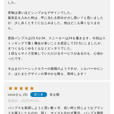
した。

実物は潔いほどシンプルなデザインでした。

最初足を入れた時は、甲に当たる部分が少し固い？と思いました
が、少し歩くとすぐになじみました。他はどこも痛くなりませ
ん。

普段パンプスは23.5か24、スニーカーは24を履きます。今回はス
トッキングで履く機会が多いことを想定して23.5にしましたが、
きつくもなくゆるくもなくピッタリでした。

１回ならサイズ交換していただけるサービスがあるのも、心強か
ったです。

今はまだベーシックカラーの展開のようですが、シルバーやピン
ク、はたまたデザインの華やかな靴も、期待します！
coco
5
非公開
購入者
投稿日
2025/05/31
パンプスを新調しようと思い数ヶ月、若い時と同じようなブラン
ドを購入したものの、固く、サイズも合わず撃沈…パンプス難民