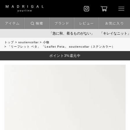
アイテム
検索
ブランド
レビュー
お気に入り
「急に秋、着るものがない」
「キレイなニット」
ポイン
トップ
soutiencollar
小物
「リーフレット ペタ」 「Leaflet Peta」 soutiencollar（ステンカラー）
ポイント3%還元中