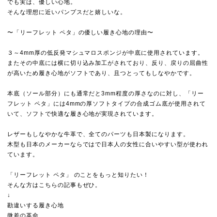
でも実は、優しい心地。
そんな理想に近いパンプスだと嬉しいな。
〜「リーフレット ペタ」の優しい履き心地の理由〜
３～4mm厚の低反発マシュマロスポンジが中底に使用されています。
またその中底には横に切り込み加工がされており、反り、戻りの屈曲性
が高いため履き心地がソフトであり、且つとってもしなやかです。
本底（ソール部分）にも通常だと3mm程度の厚さなのに対し、「リー
フレット ペタ」には4mmの厚ソフトタイプの合成ゴム底が使用されて
いて、ソフトで快適な履き心地が実現されています。
レザーもしなやかな牛革で、全てのパーツも日本製になります。
木型も日本のメーカーならではで日本人の女性に合いやすい型が使われ
ています。
「リーフレット ペタ」 のことをもっと知りたい！
そんな方はこちらの記事もぜひ。
↓
勘違いする履き心地
微差の革命