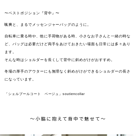
〜ベストポジション『背中』〜
颯爽と、まるでメッセンジャーバッグのように。
自転車に乗る時や、他に手荷物がある時、小さなお子さんと一緒の時な
ど、バッグは必要だけど両手をあけておきたい場面も日常には多々あり
ます。
そんな時はショルダーを長くして背中に斜めがけがおすすめ。
冬場の厚手のアウターにも無理なく斜めがけができるショルダーの長さ
になっています。
「シェルブールコート ベージュ」soutiencollar
〜小脇に抱えて背中で魅せて〜