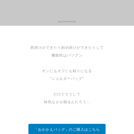
肩掛けができたり斜め掛けができたりして
機能性はバツグン
オンにもオフにも頼りになる
”ショルダーバッグ”
だけどどうして
味気なさが残るんだろう...
「おかかえバッグ」のご購入はこちら