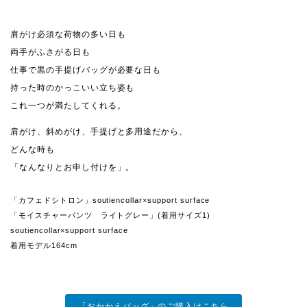
肩がけ必須な荷物の多い日も
両手がふさがる日も
仕事で黒の手提げバッグが必要な日も
持った時のかっこいい立ち姿も
これ一つが満たしてくれる。
肩がけ、斜めがけ、手提げと多用途だから、
どんな時も
「なんなりとお申し付けを」。
「カフェドシトロン」soutiencollar×support surface
「モイスチャーパンツ ライトグレー」(着用サイズ1)
soutiencollar×support surface
着用モデル164cm
「おかかえバッグ」のご購入はこちら