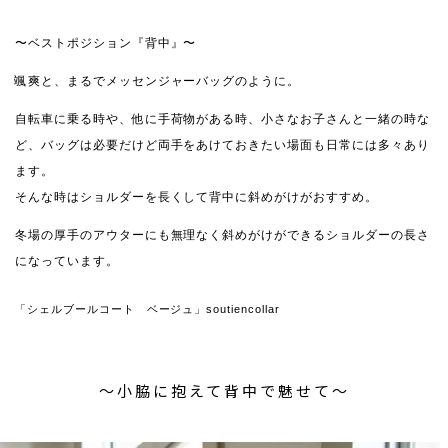
〜ベストポジション『背中』〜
颯爽と、まるでメッセンジャーバッグのように。
自転車に乗る時や、他に手荷物がある時、小さなお子さんと一緒の時な
ど、バッグは必要だけど両手をあけておきたい場面も日常には多々あり
ます。
そんな時はショルダーを長くして背中に斜めがけがおすすめ。
冬場の厚手のアウターにも無理なく斜めがけができるショルダーの長さ
になっています。
「シェルブールコート ベージュ」soutiencollar
〜小脇に抱えて背中で魅せて〜