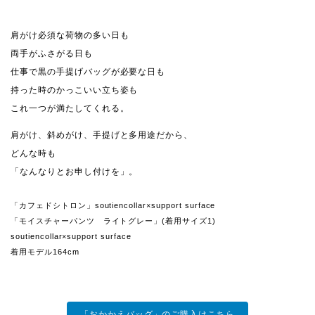
肩がけ必須な荷物の多い日も
両手がふさがる日も
仕事で黒の手提げバッグが必要な日も
持った時のかっこいい立ち姿も
これ一つが満たしてくれる。
肩がけ、斜めがけ、手提げと多用途だから、
どんな時も
「なんなりとお申し付けを」。
「カフェドシトロン」soutiencollar×support surface
「モイスチャーパンツ ライトグレー」(着用サイズ1)
soutiencollar×support surface
着用モデル164cm
「おかかえバッグ」のご購入はこちら