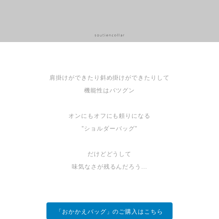
肩掛けができたり斜め掛けができたりして
機能性はバツグン
オンにもオフにも頼りになる
”ショルダーバッグ”
だけどどうして
味気なさが残るんだろう...
「おかかえバッグ」のご購入はこちら