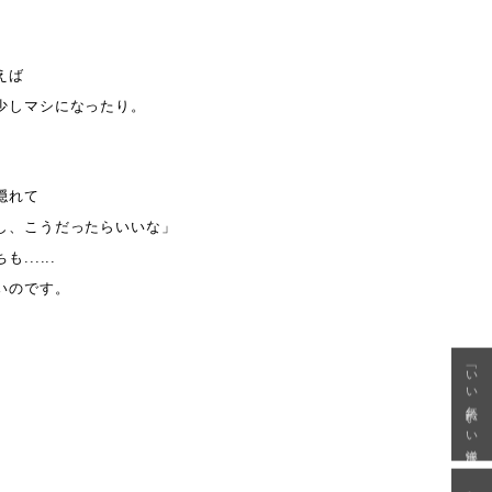
えば
少しマシになったり。
隠れて
し、こうだったらいいな」
.....
いのです。
「いい年齢 いい洋服」