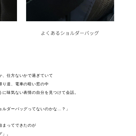
か、仕方ないかで過ぎていて
帰り道、電車の暗い窓の中
うに味気ない表情の自分を見つけて会話。
ョルダーバッグってないのかな…？」
始まってできたのが
グ」。