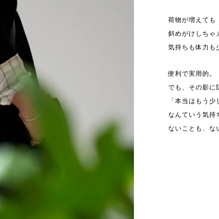
荷物が増えても
斜めがけしちゃ
気持ちも体力も
便利で実用的。
でも、その影に
「本当はもう少
なんていう気持ちも.
ないことも、な