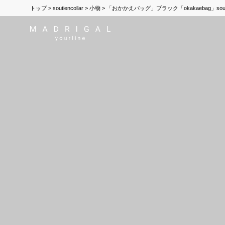
トップ
soutiencollar
小物
「おかかえバッグ」ブラック「okakaebag」sout