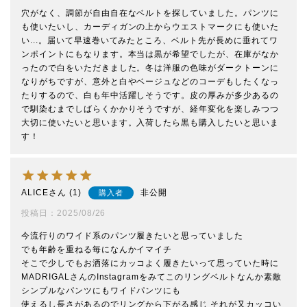
穴がなく、調節が自由自在なベルトを探していました。パンツに
も使いたいし、カーディガンの上からウエストマークにも使いた
い...。届いて早速巻いてみたところ、ベルト先が長めに垂れてワ
ンポイントにもなります。本当は黒が希望でしたが、在庫がなか
ったので白をいただきました。冬は洋服の色味がダークトーンに
なりがちですが、意外と白やベージュなどのコーデもしたくなっ
たりするので、白も年中活躍しそうです。皮の厚みが多少あるの
で馴染むまでしばらくかかりそうですが、経年変化を楽しみつつ
大切に使いたいと思います。入荷したら黒も購入したいと思いま
す！
ALICE
1
非公開
購入者
投稿日
2025/08/26
今流行りのワイド系のパンツ履きたいと思っていました

でも年齢を重ねる毎になんかイマイチ

そこで少しでもお洒落にカッコよく履きたいって思っていた時に
MADRIGALさんのInstagramをみてこのリングベルトなんか素敵

シンプルなパンツにもワイドパンツにも

使えるし長さがあるのでリングから下がる感じ それが又カッコい