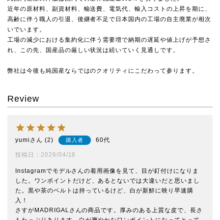
近年の原材料、副資材料、輸送費、電気代、輸入コストの上昇を期に、
高齢に伴う職人の引退、後継者不足で日本国内の工場の自主廃業が相次
いでいます。
工場の減少における集約化に伴う需要増で納期の遅延や値上げが予想さ
れ、この先、国産品の厳しい状況は続いていく見通しです。
弊社は今後も純国産ならではのクオリティにこだわって参ります。
Review
yumi
2
60代
購入者
投稿日
2026/04/18
Instagramでモデルさんの着用画像を見て、目が釘付けになりま
した。ワンポイントだけど、あるとないでは大違いだと思いまし
た。黒や茶のベルトは持っているけど、白が新鮮に映り早速購
入！

さすがMADRIGALさんの商品です。厚みのある上質な皮で、長さ