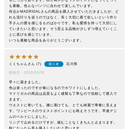
もたっぷりあります。白が爽やかなワンポイントになってとって
も素敵。色んなパンツに合わせて楽しんでいます。

何点かMADRIGALさんの商品を購入させていただきましたが、ど
れも流行りを追うのではなく、長く大切に着て欲しいという作り
手さんの愛を感じるものばかりです。私も愛情を持って大切にし
ていきたいと思います。そう思える品物が少しずつ増えていくこ
とに喜びを感じています。

いつも素敵な商品をありがとうございます。
ミミちゃん
7
石川県
購入者
投稿日
2026/03/18
早々に届きました。

色は迷ったのですが春になるのでホワイトにしました。

マドリガルの商品は品質もよく縫製も丁寧なので信頼して購入で
きます。

ウエストに巻いても、腰に着けても、とても綺麗で華奢に見えま
す。ワンピースのウエストポイントにも映えそうです。早速デニ
ムのベルトにしました。

リングで止めるだけですが、緩むことなくきちんと止まります。

秋になったら黒も購入したいなと思います。
