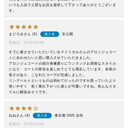
いつも上品で上質なお品を提供して下さってありがとうございま
す。
まどろみ
5
非公開
購入者
投稿日
2026/02/09
すでに着させていただいているマドリガルさんのアロンジェコー
トに合わせたいと思い購入させていただきました。

アロンジェコートの紹介画像通りにワンランクお洒落なスタイル
になり　コートの変化を楽しめてとても満足しています。余裕の
長さがあり、こなれたコーデが完成しました。

リングベルトというものは初めてだったのですが思っていたより
使いやすく　長く垂れ下がった感じが可愛いですね。色んなスタ
ねね
4
東京都
50代
女性
購入者
投稿日
2025/11/24