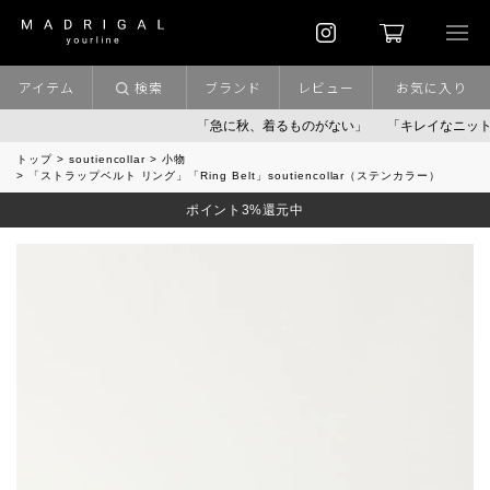
アイテム
検索
ブランド
レビュー
お気に入り
「急に秋、着るものがない」
「キレイなニット」
ポイ
トップ
soutiencollar
小物
「ストラップベルト リング」「Ring Belt」soutiencollar（ステンカラー）
ポイント3%還元中