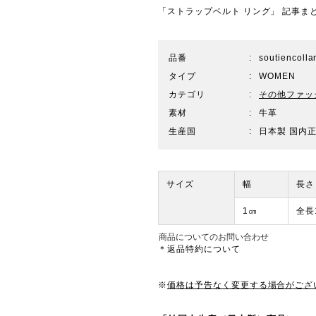
「ストラップベルト リング」 記事ま
品番
soutiencolla
タイプ
WOMEN
カテゴリ
その他ファッ
素材
牛革
生産国
日本製 国内
サイズ
幅
長さ
1㎝
全長
商品についてのお問い合わせ
＊返品特約について
※
価格は予告なく変更する場合がござ