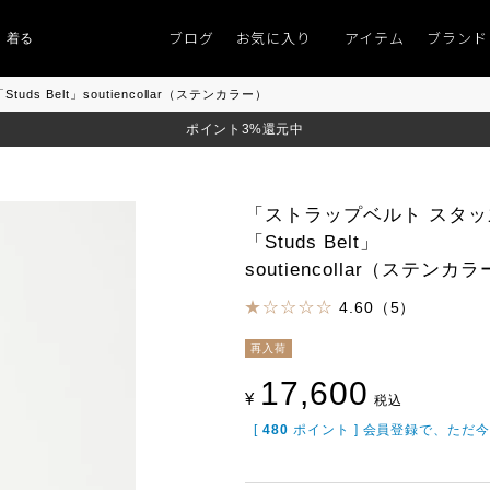
ブログ
お気に入り
アイテム
ブランド
るものがない」
「キレイなニット」
ポイント9％「マンスリーポイントキャ
s Belt」soutiencollar（ステンカラー）
ポイント3%還元中
「ストラップベルト スタッ
「Studs Belt」
soutiencollar（ステンカ
4.60（5）
再入荷
17,600
¥
税込
[
480
ポイント ] 会員登録で、ただ