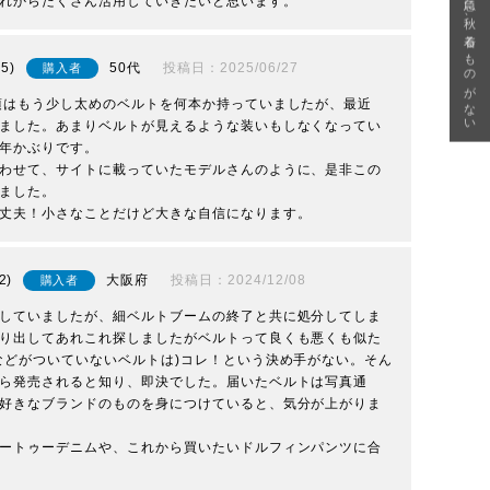
急に秋、着るものがない
れからたくさん活用していきたいと思います。
25
50代
投稿日
2025/06/27
購入者
頃はもう少し太めのベルトを何本か持っていましたが、最近
ました。あまりベルトが見えるような装いもしなくなってい
年かぶりです。　

わせて、サイトに載っていたモデルさんのように、是非この
ました。　

丈夫！小さなことだけど大きな自信になります。
2
大阪府
投稿日
2024/12/08
購入者
していましたが、細ベルトブームの終了と共に処分してしま
り出してあれこれ探しましたがベルトって良くも悪くも似た
などがついていないベルトは)コレ！という決め手がない。そん
ら発売されると知り、即決でした。届いたベルトは写真通
好きなブランドのものを身につけていると、気分が上がりま
ートゥーデニムや、これから買いたいドルフィンパンツに合