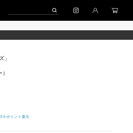
ンペーン」
到着(8/7)｜eb.a.gos
予約│「エッグジャケット GREY」
ズ」
ラー）
今3％ポイント還元