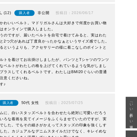
12
非公開
投稿日
2026/06/17
購入者
かわいいベルト。マドリガルさんは大好きで何度かお買い物
はオンラインで購入しました。

うのですが、届いたベルトを自宅で着けてみると、実はわた
と2つ穴があれば丁度良かったかなぁというサイズ感でした。
るというよりも、アクセサリーの様に着こなしのポイントと
ルトを着けてお出掛けしましたが、パンツとTシャツのワンツ
なベルトがわたしの格を上げてくれているような気がしまし
プラスしてくれるベルトです。わたしはBMI20ぐらいの普通
注意くださいね。

す♪
「いい年齢 いい洋服」
50代
女性
投稿日
2025/07/25
購入者
ムに、白いスタッズベルトを合わせたら絶対に可愛いだろう
いろな着画を見てイメージをふくらませていたのですが、実
でした。でもその細さがかえってスタッズの印象を強くしす
した。カジュアルなデニムスタイルだけでなく、キレイめな