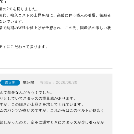
て」
量の2％を切りました。
気代、輸入コストの上昇を期に、高齢に伴う職人の引退、後継者
次いでいます。
増で納期の遅延や値上げが予想され、この先、国産品の厳しい状
ティにこだわって参ります。
非公開
投稿日
2026/06/30
購入者
んて華奢なんだろう！でした。

りとしていてスタッズの重量感があります。

すが、この細さが上品さを増してくれています。

ムのパンツが多いのですが、これからはこのベルトが似合う
欲しかったのと、定革に通すときにスタッズが少し引っかか