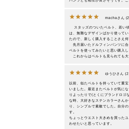
パンツとも相性が良さそうです。こ
macha
　 スタッズのついたベルト、若い
は、無難なデザインばかり使ってい
たので、新しく購入することさえ何
　先月届いたドルフィンパンツに合
ベルトを使ってみたいと思い購入し
　これからはベルトも見られても大
ゆうひ
2
以前、似たベルトを持っていて重宝
いました。最近またベルトが気にな
りよったりで(とくにブランドロゴ
な時、大好きなステンカラーさんか
り、シンプルで素敵でした。自分の
す。

ちょっとウエスト大きめを買ったユ
わせたいと思っています。