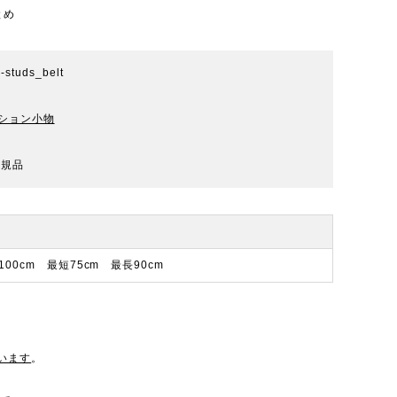
とめ
r-studs_belt
ション小物
正規品
100cm 最短75cm 最長90cm
います
。