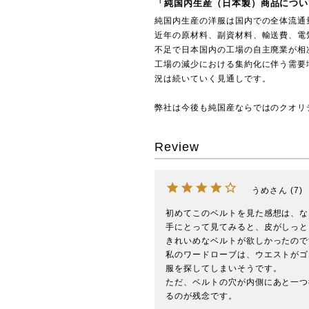
「純国内生産（日本製）商品につい
純国内生産の洋服は国内での全体流通
近年の原材料、副資材料、輸送費、電
不足で日本国内の工場の自主廃業が相
工場の減少における集約化に伴う需要
況は続いていく見通しです。
弊社は今後も純国産ならではのクオリ
Review
うめ
7
初めてこのベルトを見た感想は、な
手にとって見てみると、皮がしっと
きれいめなベルトが欲しかったので
私のワードローブは、ウエストがゴ
服を探してしまいそうです。

ただ、ベルトの穴が内側にあと一つ
るのが残念です。