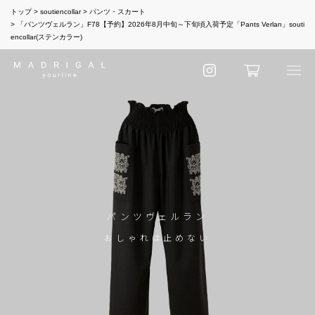
トップ
soutiencollar
パンツ・スカート
「パンツヴェルラン」F78【予約】2026年8月中旬～下旬頃入荷予定「Pants Verlan」souti
encollar(ステンカラー)
パンツヴェルラン
おしゃれは止めない