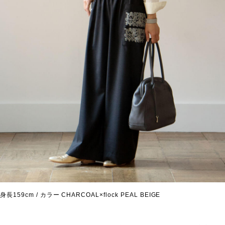
身長159cm / カラー CHARCOAL×flock PEAL BEIGE