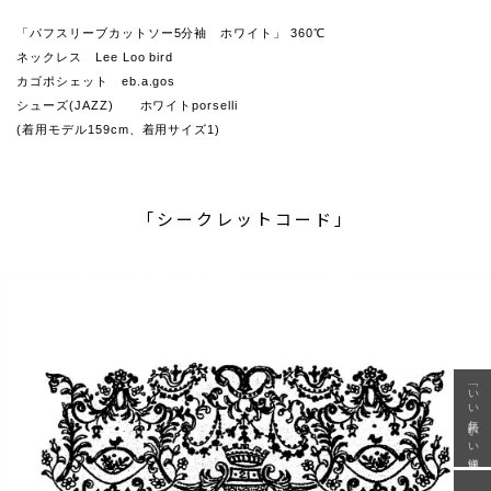
「パフスリーブカットソー5分袖 ホワイト」 360℃
ネックレス Lee Loo bird
カゴポシェット eb.a.gos
シューズ(JAZZ) ホワイトporselli
(着用モデル159cm、着用サイズ1)
「シークレットコード」
「いい年齢 いい洋服」