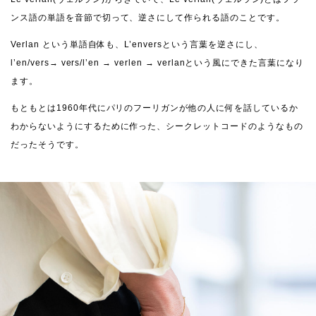
ンス語の単語を音節で切って、逆さにして作られる語のことです。
Verlan という単語自体も、L’enversという言葉を逆さにし、
l’en/vers→ vers/l’en → verlen → verlanという風にできた言葉になり
ます。
もともとは1960年代にパリのフーリガンが他の人に何を話しているか
わからないようにするために作った、シークレットコードのようなもの
だったそうです。