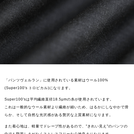
「パンツヴェルラン」に使用されている素材はウール100%
(Super100's トロピカル)になります。
Super100'sは平均繊維直径18.5μmの糸が使用されています。
これは一般的なウール素材より繊維が細いため、はるかにしなやかで滑
らか、そして自然な光沢感がある贅沢な上質素材になります。
また着心地は、軽量でドレープ性があるので、"きれい見え"のパンツの