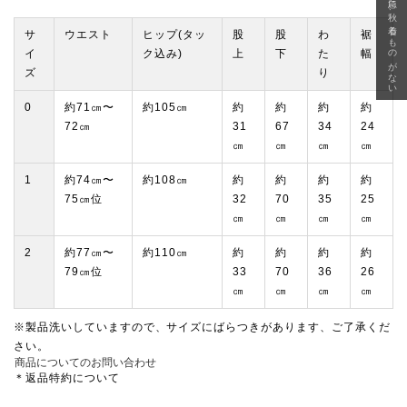
急に秋、着るものがない
サ
ウエスト
ヒップ(タッ
股
股
わ
裾
イ
ク込み)
上
下
た
幅
ズ
り
0
約71㎝〜
約105㎝
約
約
約
約
72㎝
31
67
34
24
㎝
㎝
㎝
㎝
1
約74㎝〜
約108㎝
約
約
約
約
75㎝位
32
70
35
25
㎝
㎝
㎝
㎝
2
約77㎝〜
約110㎝
約
約
約
約
79㎝位
33
70
36
26
㎝
㎝
㎝
㎝
※製品洗いしていますので、サイズにばらつきがあります、ご了承くだ
さい。
商品についてのお問い合わせ
＊返品特約について