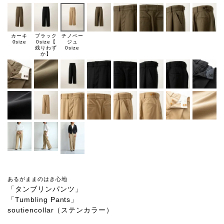
チノベー
カーキ
ブラック
ジュ
0size
0size【
0size
残りわず
か】
あるがままのはき心地
「タンブリンパンツ」
「Tumbling Pants」
soutiencollar（ステンカラー）