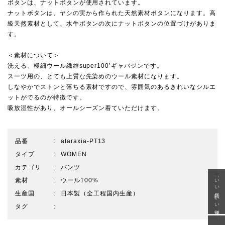
ボタンは、ナットボタンが使用されています。
ナットボタンは、ヤシの実から作られた天然素材ボタンになります。高
級天然素材として、水牛ボタンの次にナットボタンの位置づけがありま
す。
＜素材について＞
洗える、極細ウール繊維super100’ギャバジンです。
スーツ用の、とても上質な先染めのウール素材になります。
しなやかでストンと落ちる素材ですので、雰囲気のあるきれいなシルエ
ットがでるのが特徴です。
吸放湿性があり、オールシーズン着ていただけます。
品番
ataraxia-PT13
タイプ
WOMEN
カテゴリ
パンツ
「いい年齢 いい洋服」
素材
ウール100%
生産国
日本製（全工程国内生産）
タグ