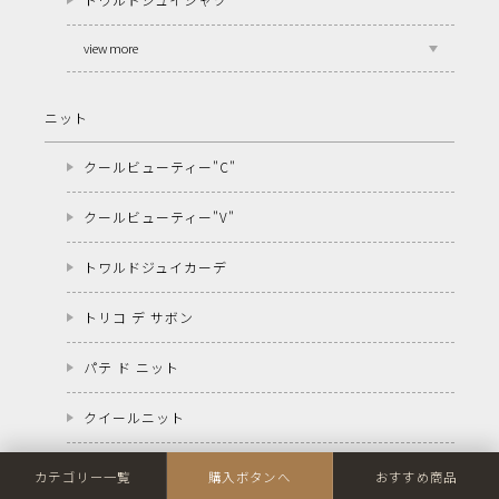
view more
ニット
クールビューティー"C"
クールビューティー"V"
トワルドジュイカーデ
トリコ デ サボン
パテ ド ニット
クイールニット
view more
カテゴリー一覧
購入ボタンへ
おすすめ商品