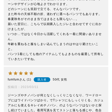
ーンやデザインが心地よさでわかります。

どのシーンにも笑顔で立てる、そんなパンツです。

また昨今の天候不順の折、迷わずに選べるパンツでもあります。

春夏秋冬がそのまま当てはまるとも限らない…。

届いた翌日に、こちらで以前購入したジレと合わせてすぐに出か
けましたが、

いつか…ではなく今日から活躍してくれる一着に間違いありませ
ん。

年齢を重ねると服をしまい込んでしまうのはやはり避けたいこ
と。

パンツ1着にしても他のアイテムしてもよきものを厳選して所有し
ていきたいですね。
fumfum
1
50代
女性
購入者
投稿日
2023/03/11
ジーンズやチノパンが何となくしっくりこなくなり、ワードロー
ブにはワイドパンツばかり。でTシャツにもしっくりくる、カジュ
アルにも使えるキレイめチノパン、のようなパンツはないかと探
し続けていました。着用写真を見てストンと落ちる感じや、色合