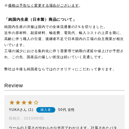
※
価格は予告なく変更する場合がございます
。
「純国内生産（日本製）商品について」
純国内生産の洋服は国内での全体流通量の2％を切りました。
近年の原材料、副資材料、輸送費、電気代、輸入コストの上昇を期に、
高齢に伴う職人の引退、後継者不足で日本国内の工場の自主廃業が相次
いでいます。
工場の減少における集約化に伴う需要増で納期の遅延や値上げが予想さ
れ、この先、国産品の厳しい状況は続いていく見通しです。
弊社は今後も純国産ならではのクオリティにこだわって参ります。
Review
YUKA
1
50代
女性
購入者
投稿日
2023/06/01
ウールの上質さがやわらかな光沢でわかります。計算されたパタ