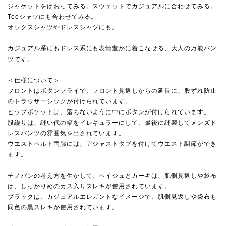
ジャケットをはおってみる。スウェットでカジュアルに合わせてみる。
Teeシャツにも合わせてみる。
オックスシャツやドレスシャツにも。
カジュアル系にもドレス系にも表情豊かに着こなせる、大人の万能パン
ツです。
＜仕様について＞
フロントはボタンフライで、フロント見返しからの延長に、股ずれ防止
のトラウザーシックが付けられています。
ヒップポケットは、落ちないように中にボタンが付けられています。
股繰りは、縫い代の幅をイレギュラーにして、最後に縫製してメンズド
レスパンツの雰囲気を出されています。
ウエストベルト両脇には、アジャストタブを付けてウエスト調節ができ
ます。
チノパンの考え方を生かして、ベイジュとカーキは、肌側見返しや袋布
は、しっかりめのカス入りスレキが使用されています。
ブラックは、カジュアルエレガントなイメージで、肌側見返しや袋布も
同色の黒スレキが使用されています。