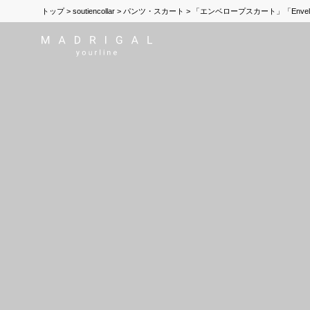
トップ
soutiencollar
パンツ・スカート
「エンベロープスカート」「Envelopp