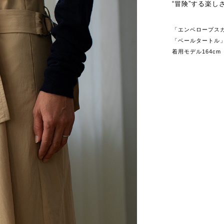
“冒険”する楽
「エンベロープスカート
「ベールタートル」sou
着用モデル164cm