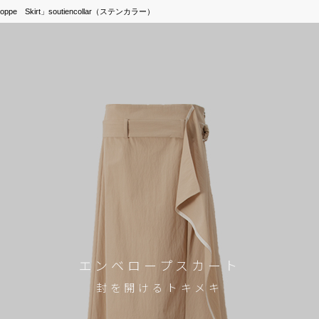
e Skirt」soutiencollar（ステンカラー）
エンベロープスカート
封を開けるトキメキ