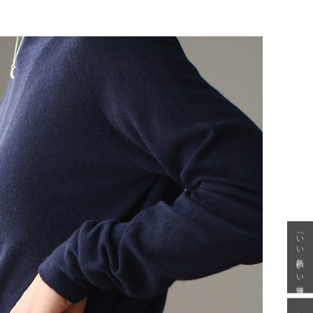
「いい年齢 いい洋服」