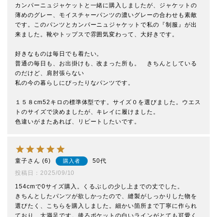
カンパーニュジャケットと一緒に購入しましたが、ジャケットの
薄めのグレー、モイスチャーパンツの濃いグレーの合わせも素敵
です。このパンツとカンパーニュジャケットで私の『制服』が出
来ました。靴やトップスで雰囲気変わって、大好きです。

好きなものは毎日でも着たい。

普通の毎日も、お出掛けも、改まった所も。　きちんとしている
のだけど、肩肘張らない

私の今の暮らしにぴったりなパンツです。

１５８cm52キロの標準体型です。サイズ０を選びました。ウエス
トのサイズで決めましたが、キレイに履けました。

色違いがまたあれば、リピートしたいです。
童子
6
50代
購入者
投稿日
2025/09/10
154cmで0サイズ購入。くるぶしの少し上までの丈でした。

きちんとしたパンツが欲しかったので、縫製がしっかりした物を
選びたく、こちらを購入しました。細かい箇所まで丁寧に作られ
ており、大満足です。後ろポケットの白いラインがとても可愛く