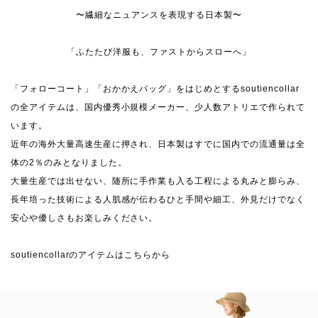
〜繊細なニュアンスを表現する日本製〜
「ふたたび洋服も、ファストからスローへ」
「フォローコート」「おかかえバッグ」をはじめとするsoutiencollar
の全アイテムは、国内優秀小規模メーカー、少人数アトリエで作られて
います。
近年の海外大量高速生産に押され、日本製はすでに国内での流通量は全
体の2％のみとなりました。
大量生産では出せない、随所に手作業も入る工程による丸みと膨らみ、
長年培った技術による人肌感が伝わるひと手間や細工、外見だけでなく
安心や優しさもお楽しみください。
soutiencollarのアイテムはこちらから