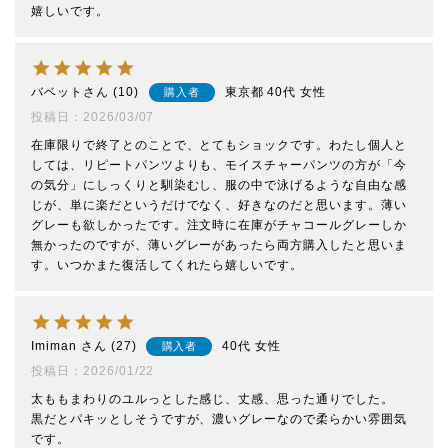
嬉しいです。
バベット
10
東京都
40代
女性
購入者
投稿日
2026/03/07
在庫限りで終了とのことで、とてもショックです。わたし個人と
しては、リピートパンツよりも、モイスチャーパンツの方が「今
の気分」にしっくりと馴染むし、服の中で泳げるような自由な感
じが、単に楽だというだけでなく、好きなのだと思います。薄い
グレーも欲しかったです。注文時に在庫がチャコールグレーしか
無かったのですが、薄いグレーがあったら両方購入したと思いま
す。いつかまた復活してくれたら嬉しいです。
Imiman
27
40代
女性
購入者
投稿日
2026/01/22
太ももまわりのユルっとした感じ、丈感、思った通りでした。

黒だとパキッとしそうですが、濃いグレーなので柔らかい雰囲気
です。
