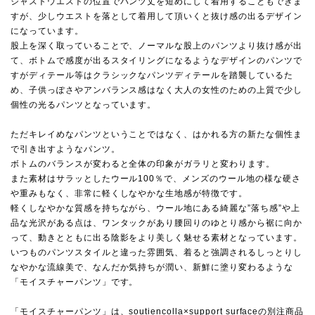
ジャストウエストの位置でパンツ丈を短めにして着用することもできま
すが、少しウエストを落として着用して頂いくと抜け感の出るデザイン
になっています。
股上を深く取っていることで、ノーマルな股上のパンツより抜け感が出
て、ボトムで感度が出るスタイリングになるようなデザインのパンツで
すがディテール等はクラシックなパンツディテールを踏襲しているた
め、子供っぽさやアンバランス感はなく大人の女性のための上質で少し
個性の光るパンツとなっています。
ただキレイめなパンツということではなく、はかれる方の新たな個性ま
で引き出すようなパンツ。
ボトムのバランスが変わると全体の印象がガラリと変わります。
また素材はサラッとしたウール100％で、メンズのウール地の様な硬さ
や重みもなく、非常に軽くしなやかな生地感が特徴です。
軽くしなやかな質感を持ちながら、ウール地にある綺麗な”落ち感”や上
品な光沢がある点は、ワンタックがあり腰回りのゆとり感から裾に向か
って、動きとともに出る陰影をより美しく魅せる素材となっています。
いつものパンツスタイルと違った雰囲気、着ると強調されるしっとりし
なやかな流線美で、なんだか気持ちが潤い、新鮮に塗り変わるような
「モイスチャーパンツ」です。
「モイスチャーパンツ」は、soutiencolla×support surfaceの別注商品