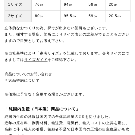
1サイズ
76㎝
94㎝
58㎝
20㎝
2サイズ
80㎝
95.5㎝
59㎝
20.5㎝
立体的なおつくりの為、採寸が出来ない箇所もございます。
また、採寸する場所、箇所によりサイズ表との誤差がでることもござい
ますので目安としてお考え下さい。
※自社基準により「参考サイズ」を記載しております。参考サイズにつ
きましては
サイズガイド
をご確認下さい。
商品についてのお問い合わせ
＊返品特約について
※
価格は予告なく変更する場合がございます
。
「純国内生産（日本製）商品について」
純国内生産の洋服は国内での全体流通量の2％を切りました。
近年の原材料、副資材料、輸送費、電気代、輸入コストの上昇を期に、
高齢に伴う職人の引退、後継者不足で日本国内の工場の自主廃業が相次