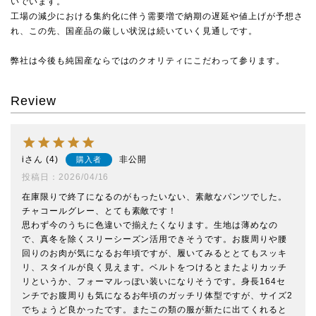
いでいます。
工場の減少における集約化に伴う需要増で納期の遅延や値上げが予想さ
れ、この先、国産品の厳しい状況は続いていく見通しです。
弊社は今後も純国産ならではのクオリティにこだわって参ります。
Review
i
4
非公開
購入者
投稿日
2026/04/16
在庫限りで終了になるのがもったいない、素敵なパンツでした。
チャコールグレー、とても素敵です！

思わず今のうちに色違いで揃えたくなります。生地は薄めなの
で、真冬を除くスリーシーズン活用できそうです。お腹周りや腰
回りのお肉が気になるお年頃ですが、履いてみるととてもスッキ
リ、スタイルが良く見えます。ベルトをつけるとまたよりカッチ
リというか、フォーマルっぽい装いになりそうです。身長164セ
ンチでお腹周りも気になるお年頃のガッチリ体型ですが、サイズ2
でちょうど良かったです。またこの類の服が新たに出てくれると