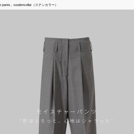
ants」soutiencollar（ステンカラー）
モイスチャーパンツ
"形はとろっと、心地はシャラっと"