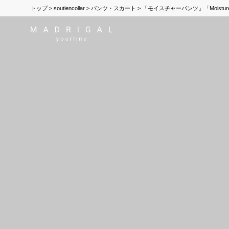
トップ
soutiencollar
パンツ・スカート
「モイスチャーパンツ」「Moisture p