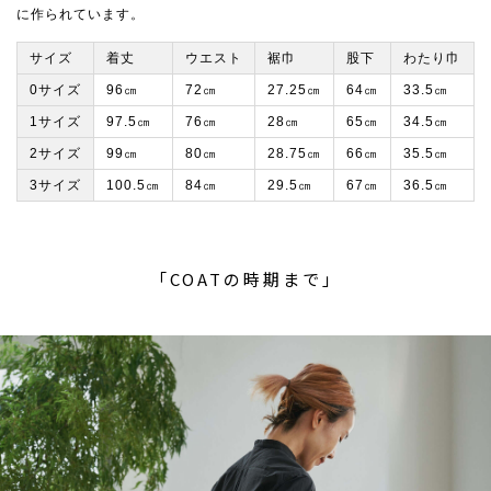
に作られています。
サイズ
着丈
ウエスト
裾巾
股下
わたり巾
0サイズ
96㎝
72㎝
27.25㎝
64㎝
33.5㎝
1サイズ
97.5㎝
76㎝
28㎝
65㎝
34.5㎝
2サイズ
99㎝
80㎝
28.75㎝
66㎝
35.5㎝
3サイズ
100.5㎝
84㎝
29.5㎝
67㎝
36.5㎝
「COATの時期まで」