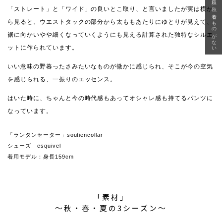
急に秋、着るものがない
「ストレート」と「ワイド」の良いとこ取り、と言いましたが実は横か
ら見ると、ウエストタックの部分から太ももあたりにゆとりが見えて、
裾に向かいやや細くなっていくようにも見える計算された独特なシルエ
ットに作られています。
いい意味の野暮ったさみたいなものが微かに感じられ、そこが今の空気
を感じられる、一振りのエッセンス。
はいた時に、ちゃんと今の時代感もあってオシャレ感も持てるパンツに
なっています。
「ランタンセーター」soutiencollar
シューズ esquivel
着用モデル：身長159cm
「素材」
〜秋・春・夏の3シーズン〜