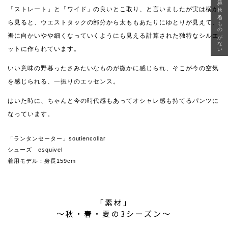
急に秋、着るものがない
「ストレート」と「ワイド」の良いとこ取り、と言いましたが実は横か
ら見ると、ウエストタックの部分から太ももあたりにゆとりが見えて、
裾に向かいやや細くなっていくようにも見える計算された独特なシルエ
ットに作られています。
いい意味の野暮ったさみたいなものが微かに感じられ、そこが今の空気
を感じられる、一振りのエッセンス。
はいた時に、ちゃんと今の時代感もあってオシャレ感も持てるパンツに
なっています。
「ランタンセーター」soutiencollar
シューズ esquivel
着用モデル：身長159cm
「素材」
〜秋・春・夏の3シーズン〜