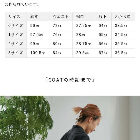
に作られています。
サイズ
着丈
ウエスト
裾巾
股下
わたり巾
0サイズ
96㎝
72㎝
27.25㎝
64㎝
33.5㎝
1サイズ
97.5㎝
76㎝
28㎝
65㎝
34.5㎝
2サイズ
99㎝
80㎝
28.75㎝
66㎝
35.5㎝
3サイズ
100.5㎝
84㎝
29.5㎝
67㎝
36.5㎝
「COATの時期まで」