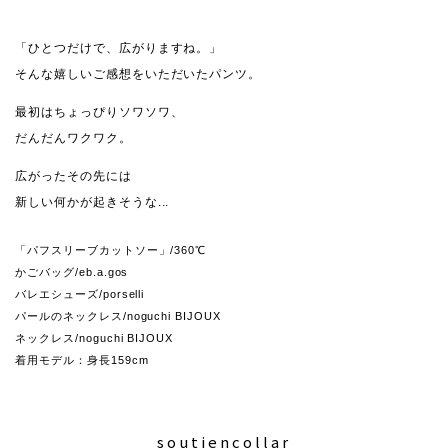
「ひとつだけで、広がりますね。」
そんな嬉しいご感想をいただいたパンツ。
最初はちょっぴりソワソワ、
だんだんワクワク。
広がったその先には
新しい何かが起きそうな...
「パフスリーブカットソー」/360℃
かごバッグ/eb.a.gos
バレエシューズ/porselli
パールのネックレス/noguchi BIJOUX
ネックレス/noguchi BIJOUX
着用モデル：身長159cm
soutiencollar