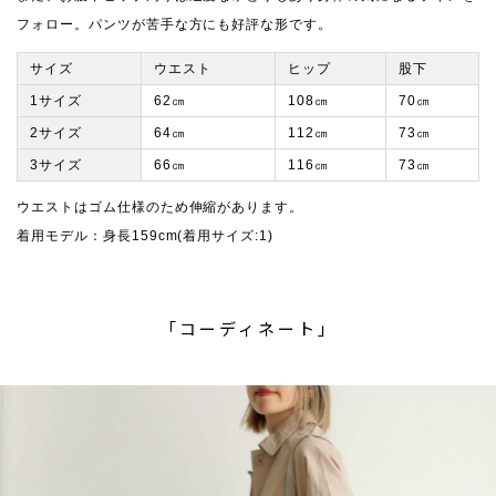
フォロー。パンツが苦手な方にも好評な形です。
サイズ
ウエスト
ヒップ
股下
1サイズ
62㎝
108㎝
70㎝
2サイズ
64㎝
112㎝
73㎝
3サイズ
66㎝
116㎝
73㎝
ウエストはゴム仕様のため伸縮があります。
着用モデル：身長159cm(着用サイズ:1)
「コーディネート」