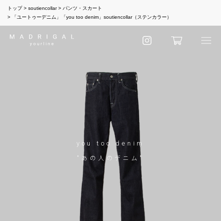
トップ
soutiencollar
パンツ・スカート
「ユートゥーデニム」「you too denim」soutiencollar（ステンカラー）
you too denim
"あの人のデニム"