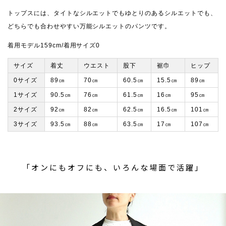
トップスには、タイトなシルエットでもゆとりのあるシルエットでも、
どちらでも合わせやすい万能シルエットのパンツです。
着用モデル159cm/着用サイズ0
サイズ
着丈
ウエスト
股下
裾巾
ヒップ
0サイズ
89㎝
70㎝
60.5㎝
15.5㎝
89㎝
1サイズ
90.5㎝
76㎝
61.5㎝
16㎝
95㎝
2サイズ
92㎝
82㎝
62.5㎝
16.5㎝
101㎝
3サイズ
93.5㎝
88㎝
63.5㎝
17㎝
107㎝
「オンにもオフにも、いろんな場面で活躍」