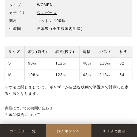
タイプ
WOMEN
カテゴリ
ワンピース
素材
コットン 100%
生産国
日本製（全工程国内生産）
サイズ
着丈(前丈)
着丈(後丈)
肩幅
バスト
袖丈
S
98㎝
112㎝
40㎝
110㎝
62
M
108㎝
123㎝
43㎝
118㎝
64
※寸法に関しましては、 ギャザーが自然な状態で平置きで計測した参
考寸法となります。
商品についてのお問い合わせ
＊返品特約について
※
価格は予告なく変更する場合がございます
。
カテゴリー一覧
購入ボタンへ
おすすめ商品