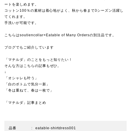
ートを楽しめます。
コットン100％の素材は着心地がよく、秋から春まで3シーズン活躍し
てくれます。
手洗いが可能です。
こちらはsoutiencollar×Eatable of Many Ordersの別注品です。
ブログでもご紹介しています
「マチルダ」のことをもっと知りたい！
そんな方はこちらの記事もぜひ。
↓
「オシャレも叶う」
「白のボトムで気分一新」
「冬は重ねて、春は一枚で」
「マチルダ」記事まとめ
品番
eatable-shirtdress001