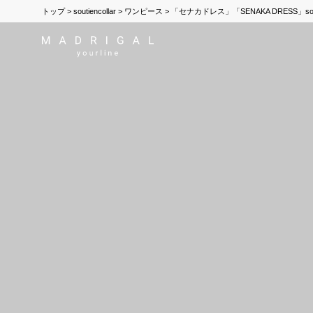
トップ
soutiencollar
ワンピース
「セナカドレス」「SENAKA DRESS」sou