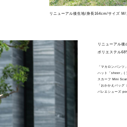
リニューアル後生地/身長164cm/サイズ M
リニューアル後
ポリエステル68
「マカロンパンツ」(着用
ハット「sheer」( 別注
スカーフ Mini Scarf V
「おかかえバッグ シルバ
バレエシューズ pors