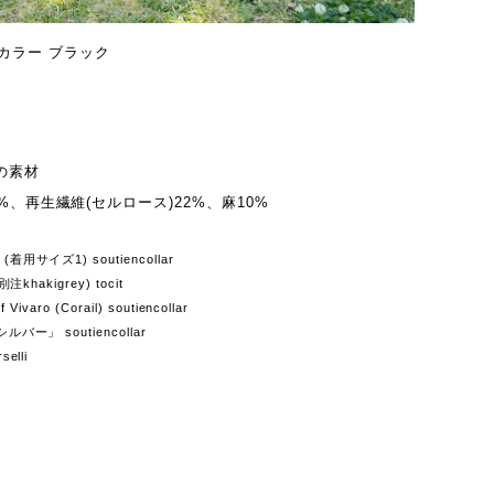
/カラー ブラック
の素材
%、再生繊維(セルロース)22%、麻10%
サイズ1) soutiencollar
khakigrey) tocit
ivaro (Corail) soutiencollar
ー」 soutiencollar
elli