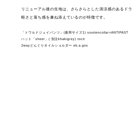
リニューアル後の生地は、さらさらとした清涼感のあるド
軽さと落ち感を兼ね添えているのが特徴です。
「トワルドジュイパンツ」(着用サイズ1) soutiencollar×ANTIPAST
ハット「sheer」( 別注khakigrey) tocit
2wayどんぐりオイルショルダー eb.a.gos