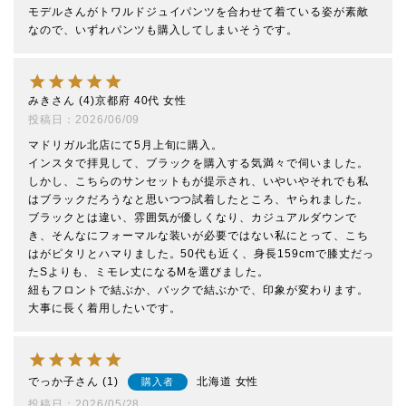
モデルさんがトワルドジュイパンツを合わせて着ている姿が素敵
なので、いずれパンツも購入してしまいそうです。
みき
4
京都府
40代
女性
投稿日
2026/06/09
マドリガル北店にて5月上旬に購入。

インスタで拝見して、ブラックを購入する気満々で伺いました。
しかし、こちらのサンセットもが提示され、いやいやそれでも私
はブラックだろうなと思いつつ試着したところ、ヤられました。
ブラックとは違い、雰囲気が優しくなり、カジュアルダウンで
き、そんなにフォーマルな装いが必要ではない私にとって、こち
はがピタリとハマりました。50代も近く、身長159cmで膝丈だっ
たSよりも、ミモレ丈になるMを選びました。

紐もフロントで結ぶか、バックで結ぶかで、印象が変わります。
大事に長く着用したいです。
でっか子
1
北海道
女性
購入者
投稿日
2026/05/28