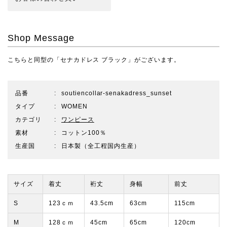
Shop Message
こちらと同型の
「セナカドレス ブラック」
がございます。
品番
soutiencollar-senakadress_sunset
タイプ
WOMEN
カテゴリ
ワンピース
素材
コットン100％
生産国
日本製（全工程国内生産）
サイズ
着丈
裄丈
身幅
前丈
S
123ｃｍ
43.5cm
63cm
115cm
M
128ｃｍ
45cm
65cm
120cm