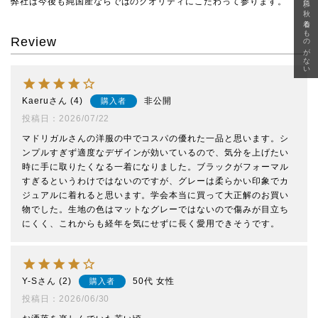
急に秋、着るものがない
弊社は今後も純国産ならではのクオリティにこだわって参ります。
Review
Kaeru
4
非公開
購入者
投稿日
2026/07/22
マドリガルさんの洋服の中でコスパの優れた一品と思います。シ
ンプルすぎず適度なデザインが効いているので、気分を上げたい
時に手に取りたくなる一着になりました。ブラックがフォーマル
すぎるというわけではないのですが、グレーは柔らかい印象でカ
ジュアルに着れると思います。学会本当に買って大正解のお買い
物でした。生地の色はマットなグレーではないので傷みが目立ち
にくく、これからも経年を気にせずに長く愛用できそうです。
Y-S
2
50代
女性
購入者
投稿日
2026/06/30