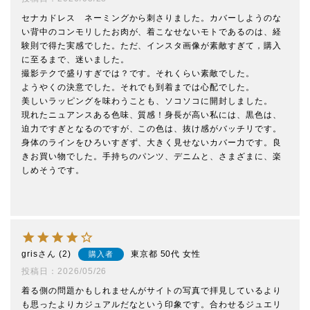
セナカドレス　ネーミングから刺さりました。カバーしようのな
い背中のコンモリしたお肉が、着こなせないモトであるのは、経
験則で得た実感でした。ただ、インスタ画像が素敵すぎて，購入
に至るまで、迷いました。

撮影テクで盛りすぎでは？です。それくらい素敵でした。

ようやくの決意でした。それでも到着までは心配でした。

美しいラッピングを味わうことも、ソコソコに開封しました。

現れたニュアンスある色味、質感！身長が高い私には、黒色は、
迫力ですぎとなるのですが、この色は、抜け感がバッチリです。
身体のラインをひろいすぎず、大きく見せないカバー力です。良
きお買い物でした。手持ちのパンツ、デニムと、さまざまに、楽
しめそうです。

gris
2
東京都
50代
女性
購入者
投稿日
2026/05/26
着る側の問題かもしれませんがサイトの写真で拝見しているより
も思ったよりカジュアルだなという印象です。合わせるジュエリ