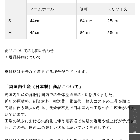
アームホール
裾幅
スリット丈
S
44cm
84ｃｍ
25cm
M
45cm
86ｃｍ
25cm
商品についてのお問い合わせ
＊返品特約について
※
価格は予告なく変更する場合がございます
。
「純国内生産（日本製）商品について」
純国内生産の洋服は国内での全体流通量の2％を切りました。
近年の原材料、副資材料、輸送費、電気代、輸入コストの上昇を期に、
高齢に伴う職人の引退、後継者不足で日本国内の工場の自主廃業が相次
「いい年齢 いい洋服」
いでいます。
工場の減少における集約化に伴う需要増で納期の遅延や値上げが予想さ
れ、この先、国産品の厳しい状況は続いていく見通しです。