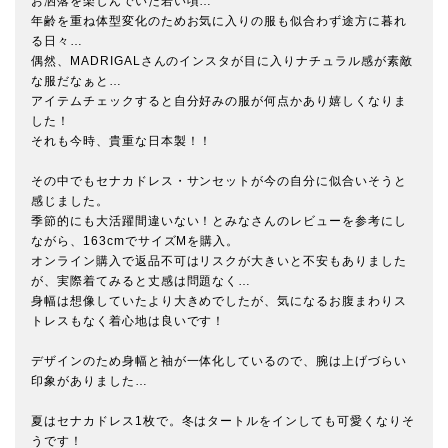
お洒落を楽しんでいた若い頃…

年齢を重ね体型変化のためお気に入りの服も似合わず途方に暮れ
る日々…

偶然、MADRIGALさんのインスタが目に入りナチュラル感が素敵
な服だなぁと…

アイテムチェックすると自分好みの服が何点かあり嬉しくなりま
した！

それも今時、貴重な日本製！！

その中でもセナカドレス・サンセットが今の自分に似合いそうと
感じました。

季節的にも大活躍間違いない！とみなさんのレビューを参考にし
ながら、163cmでサイズMを購入。

オンライン購入で返品不可はリスクが大きいと不安もありました
が、実際着てみると丈感は問題なく…

身幅は想像していたより大きめでしたが、気になるお腹まわりス
トレスもなく着心地は良いです！

デザインのため身幅と袖が一体化しているので、腕は上げづらい
印象がありました…

夏はセナカドレス1枚で。冬はタートルをインしても可愛くなりそ
うです！
