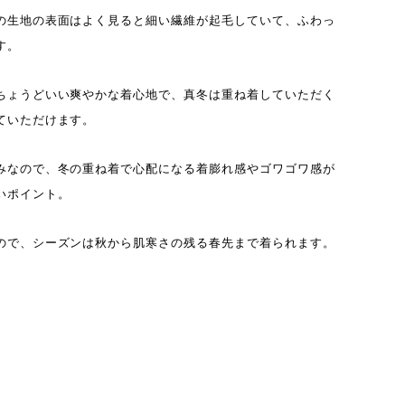
の生地の表面はよく見ると細い繊維が起毛していて、ふわっ
す。
ちょうどいい爽やかな着心地で、真冬は重ね着していただく
ていただけます。
みなので、冬の重ね着で心配になる着膨れ感やゴワゴワ感が
いポイント。
ので、シーズンは秋から肌寒さの残る春先まで着られます。