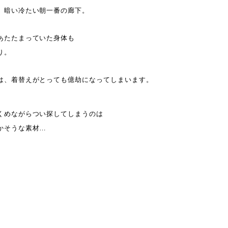
、暗い冷たい朝一番の廊下。
あたたまっていた身体も
り。
は、着替えがとっても億劫になってしまいます。
くめながらつい探してしまうのは
かそうな素材…