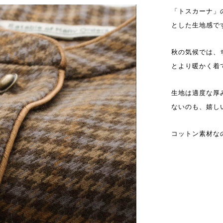
「トスカーナ」
とした生地感で
秋の気候では、
とより暖かく着
生地は適度な厚
ないのも、嬉し
コットン素材な