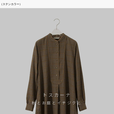
llar（ステンカラー）
トスカーナ
秋とお庭とイチジクと