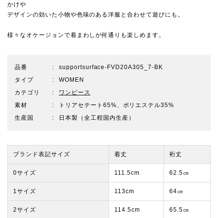
かけや
デザインの効いた小物や色味のある洋服と合わせて遊びにも。
様々なオケージョンで着まわしが何通りも楽しめます。
品番
supportsurface-FVD20A305_7-BK
タイプ
WOMEN
カテゴリ
ワンピース
素材
トリアセテート65%、ポリエステル35%
生産国
日本製（全工程国内生産）
ブランド表記サイズ
着丈
裄丈
0サイズ
111.5cm
62.5㎝
1サイズ
113cm
64㎝
2サイズ
114.5cm
65.5㎝