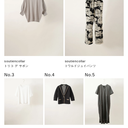
soutiencollar
soutiencollar
トリコ デ サボン
トワルドジュイパンツ
No.3
No.4
No.5