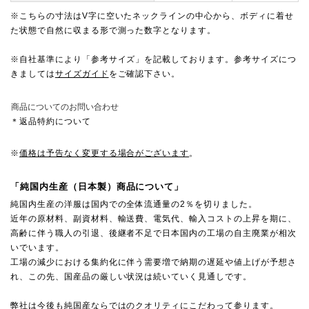
※こちらの寸法はV字に空いたネックラインの中心から、ボディに着せ
た状態で自然に収まる形で測った数字となります。
※自社基準により「参考サイズ」を記載しております。参考サイズにつ
きましては
サイズガイド
をご確認下さい。
商品についてのお問い合わせ
＊返品特約について
※
価格は予告なく変更する場合がございます
。
「純国内生産（日本製）商品について」
純国内生産の洋服は国内での全体流通量の2％を切りました。
近年の原材料、副資材料、輸送費、電気代、輸入コストの上昇を期に、
高齢に伴う職人の引退、後継者不足で日本国内の工場の自主廃業が相次
いでいます。
工場の減少における集約化に伴う需要増で納期の遅延や値上げが予想さ
れ、この先、国産品の厳しい状況は続いていく見通しです。
弊社は今後も純国産ならではのクオリティにこだわって参ります。