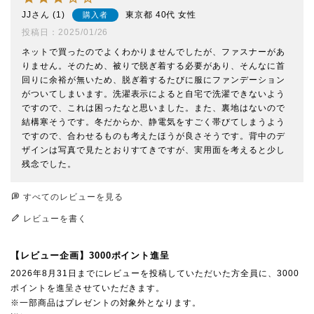
JJ
1
東京都
40代
女性
購入者
投稿日
2025/01/26
ネットで買ったのでよくわかりませんでしたが、ファスナーがあ
りません。そのため、被りで脱ぎ着する必要があり、そんなに首
回りに余裕が無いため、脱ぎ着するたびに服にファンデーション
がついてしまいます。洗濯表示によると自宅で洗濯できないよう
ですので、これは困ったなと思いました。また、裏地はないので
結構寒そうです。冬だからか、静電気をすごく帯びてしまうよう
ですので、合わせるものも考えたほうが良さそうです。背中のデ
ザインは写真で見たとおりすてきですが、実用面を考えると少し
残念でした。
すべてのレビューを見る
レビューを書く
【レビュー企画】3000ポイント進呈
2026年8月31日までにレビューを投稿していただいた方全員に、3000
ポイントを進呈させていただきます。
※一部商品はプレゼントの対象外となります。