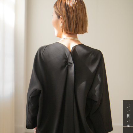
「いい年齢 いい洋服」