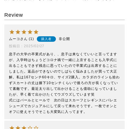
Review
ムーコ
1
非公開
購入者
投稿日
2025/02/27
息子の大学の卒業式があり、、息子は来なくていいと言ってます
が、入学時はちょうどコロナ禍で一緒に上京することも入学式に
出ることもできず残念に思っていたので卒業式は出席することに
しました。返品ができないのでしばらく悩みましたが買って大正
解。私は167センチ60キロ、サイズ2購入。カラダのラインも拾わ
ずスカートの丈は膝下10センチくらいで後ろの方が長くなってい
て素敵です。最近太り出して出かけることも億劫になっていまし
たが、早く着て出かけたくてウズウズしています笑

式にはパールとヒールで　次の日はスカーフとレギンスにバレエ
シューズでカジュアルにして戻って来れそうです。一枚でオンと
オフに使えそうでそこも大変気に入ってます。