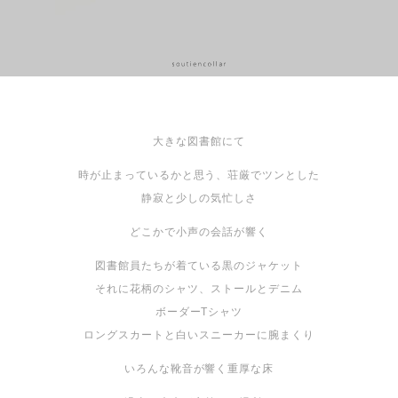
大きな図書館にて
時が止まっているかと思う、荘厳でツンとした
静寂と少しの気忙しさ
どこかで小声の会話が響く
図書館員たちが着ている黒のジャケット
それに花柄のシャツ、ストールとデニム
ボーダーTシャツ
ロングスカートと白いスニーカーに腕まくり
いろんな靴音が響く重厚な床