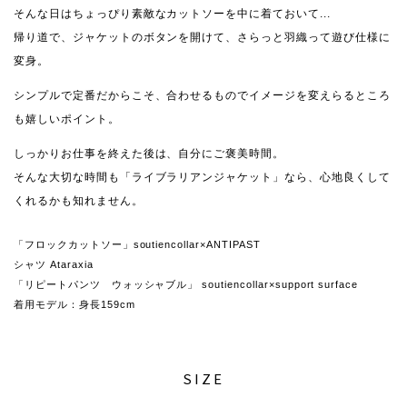
そんな日はちょっぴり素敵なカットソーを中に着ておいて...
帰り道で、ジャケットのボタンを開けて、さらっと羽織って遊び仕様に
変身。
シンプルで定番だからこそ、合わせるものでイメージを変えらるところ
も嬉しいポイント。
しっかりお仕事を終えた後は、自分にご褒美時間。
そんな大切な時間も「ライブラリアンジャケット」なら、心地良くして
くれるかも知れません。
「フロックカットソー」soutiencollar×ANTIPAST
シャツ Ataraxia
「リピートパンツ ウォッシャブル」 soutiencollar×support surface
着用モデル：身長159cm
SIZE