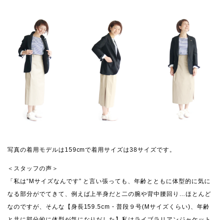
写真の着用モデルは159cmで着用サイズは38サイズです。
＜スタッフの声＞
「私は“Mサイズなんです” と言い張っても、年齢とともに体型的に気に
なる部分がでてきて、例えば上半身だと二の腕や背中腰回り…ほとんど
なのですが、そんな【身長159.5cm・普段９号(Mサイズくらい)、年齢
と共に部分的に体型が気になりだした】私はライブラリアンジャケット