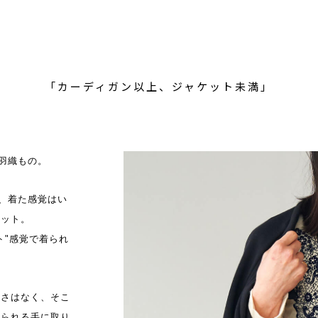
「カーディガン以上、ジャケット未満」
羽織もの。
で、着た感覚はい
ニット。
ト"感覚で着られ
しさはなく、そこ
着られる手に取り