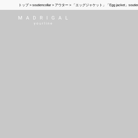
トップ
soutiencollar
アウター
「エッグジャケット」「Egg jacket」souti