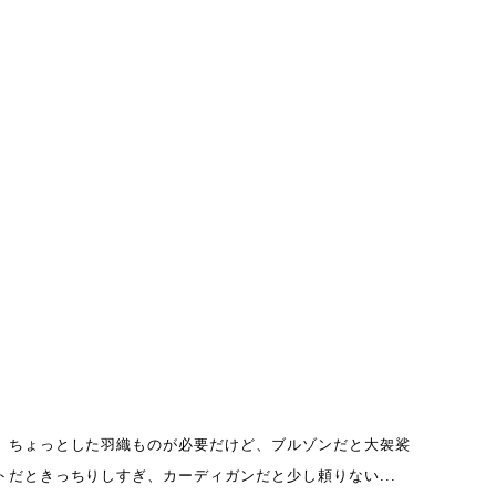
、ちょっとした羽織ものが必要だけど、ブルゾンだと大袈裟
トだときっちりしすぎ、カーディガンだと少し頼りない...