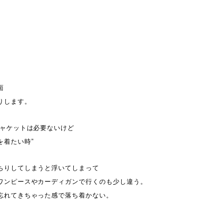
面
りします。
ジャケットは必要ないけど
を着たい時”
ちりしてしまうと浮いてしまって
ワンピースやカーディガンで行くのも少し違う。
忘れてきちゃった感で落ち着かない。