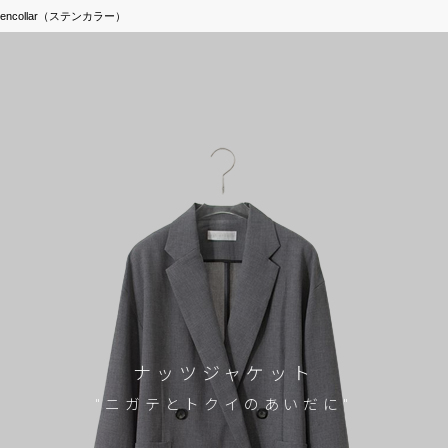
iencollar（ステンカラー）
ナッツジャケット
"ニガテとトクイのあいだに"