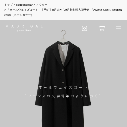
トップ
soutiencollar
アウター
「オールウェイズコート」【予約】8月末から9月初旬頃入荷予定 「Always Coat」soutien
collar（ステンカラー）
オールウェイズコート
"フランスの文学青年のように歩く"