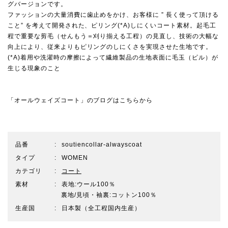
グバージョンです。
ファッションの大量消費に歯止めをかけ、お客様に ” 長く使って頂ける
こと” を考えて開発された、ピリング(*A)しにくいコート素材。起毛工
程で重要な剪毛（せんもう＝刈り揃える工程）の見直し、技術の大幅な
向上により、従来よりもピリングのしにくさを実現させた生地です。
(*A)着用や洗濯時の摩擦によって繊維製品の生地表面に毛玉（ピル）が
生じる現象のこと
「オールウェイズコート」のブログはこちらから
品番
soutiencollar-alwayscoat
タイプ
WOMEN
カテゴリ
コート
素材
表地:ウール100％
裏地/見頃・袖裏:コットン100％
生産国
日本製（全工程国内生産）