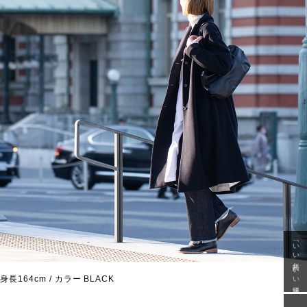
「いい年齢 いい洋服」
身長164cm / カラー BLACK