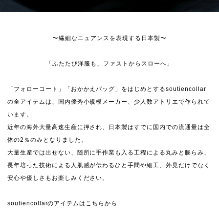
〜繊細なニュアンスを表現する日本製〜
「ふたたび洋服も、ファストからスローへ」
「フォローコート」「おかかえバッグ」をはじめとするsoutiencollar
の全アイテムは、国内優秀小規模メーカー、少人数アトリエで作られて
います。
近年の海外大量高速生産に押され、日本製はすでに国内での流通量は全
体の2％のみとなりました。
大量生産では出せない、随所に手作業も入る工程による丸みと膨らみ、
長年培った技術による人肌感が伝わるひと手間や細工、外見だけでなく
安心や優しさもお楽しみください。
soutiencollarのアイテムはこちらから