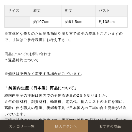
サイズ
着丈
裄丈
バスト
約107cm
約81.5cm
約138cm
※立体的な作りのため測る箇所や測り方で多少の差異もございますの
で、寸法はご参考程度にお考え下さい。
商品についてのお問い合わせ
＊返品特約について
※
価格は予告なく変更する場合がございます
。
「純国内生産（日本製）商品について」
純国内生産の洋服は国内での全体流通量の2％を切りました。
近年の原材料、副資材料、輸送費、電気代、輸入コストの上昇を期に、
高齢に伴う職人の引退、後継者不足で日本国内の工場の自主廃業が相次
いでいます。
工場の減少における集約化に伴う需要増で納期の遅延や値上げが予想さ
カテゴリー一覧
購入ボタンへ
おすすめ商品
れ、この先、国産品の厳しい状況は続いていく見通しです。