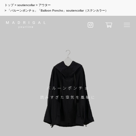
トップ
soutiencollar
アウター
「バルーンポンチョ」「Balloon Poncho」soutiencollar（ステンカラー）
バルーンポンチョ
読みすぎた空気を風船に