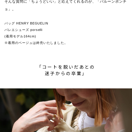
そんな質問に「ちょうどいい」と応えてくれるのが、「バルーンポンチ
ョ」。
バッグ HENRY BEGUELIN
バレエシューズ porselli
(着用モデル164cm)
※着用のベージュは終売いたしました。
「コートを脱いだあとの
迷子からの卒業」