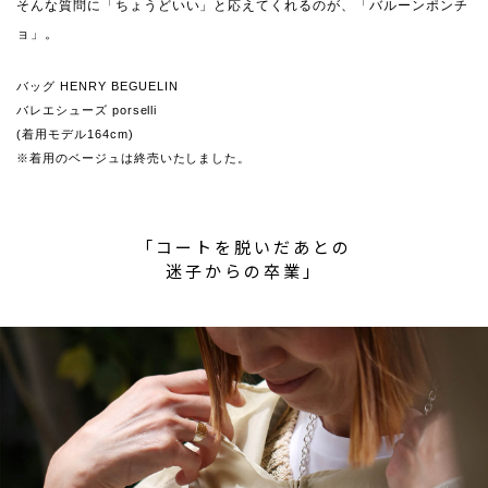
そんな質問に「ちょうどいい」と応えてくれるのが、「バルーンポンチ
ョ」。
バッグ HENRY BEGUELIN
バレエシューズ porselli
(着用モデル164cm)
※着用のベージュは終売いたしました。
「コートを脱いだあとの
迷子からの卒業」