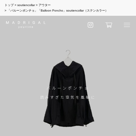
トップ
soutiencollar
アウター
「バルーンポンチョ」「Balloon Poncho」soutiencollar（ステンカラー）
バルーンポンチョ
読みすぎた空気を風船に