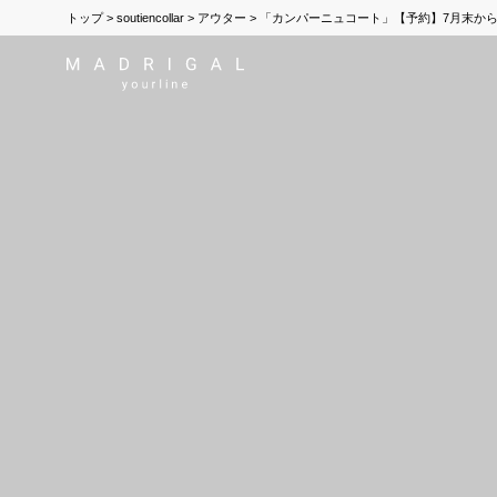
トップ
soutiencollar
アウター
「カンパーニュコート」【予約】7月末から8月初旬頃