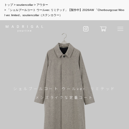
トップ
soutiencollar
アウター
「シェルブールコート ウールver. リミテッド」【製作中】2026AW 「Cherbourgcoat Woo
l ver. limited」soutiencollar（ステンカラー）
シェルブールコート ウールver. リミテッド
メンズライクな定番コート