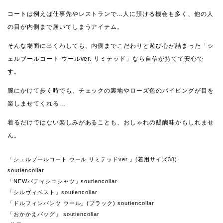
コートは例えば仕事先やレストランで...人に預ける機会も多く、他の人
の目が内側まで届いてしまうアイテム。
そんな場面に出くわしても、内側までこだわりと遊び心が詰まった「シ
ェルブールコート ウールver. リミテッド」なら自信が持てて安心で
す。
腕にかけて歩く時でも、チェックの裏地やローズ色のパイピングが目を
楽しませてくれる...
着るだけではない楽しみがあることも、おしゃれの醍醐味かもしれませ
ん。
「シェルブールコート ウール リミテッドver.」(着用サイズ38)
soutiencollar
「NEWパティシエシャツ」soutiencollar
「シルヴィベスト」soutiencollar
「ドルフィンパンツ ウール」(ブラック) soutiencollar
「おかかえバッグ」 soutiencollar