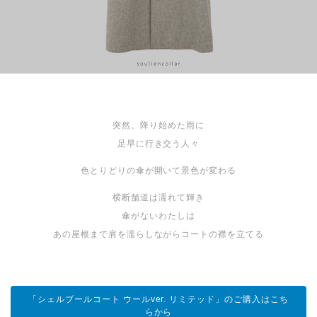
突然、降り始めた雨に
足早に行き交う人々
色とりどりの傘が開いて景色が変わる
横断舗道は濡れて輝き
傘がないわたしは
あの屋根まで肩を濡らしながらコートの襟を立てる
「シェルブールコート ウールver. リミテッド」のご購入はこち
らから