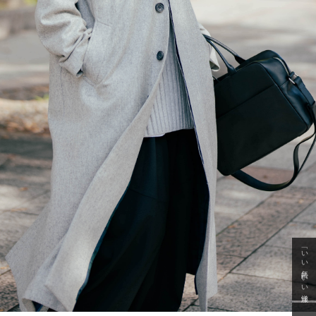
「いい年齢 いい洋服」