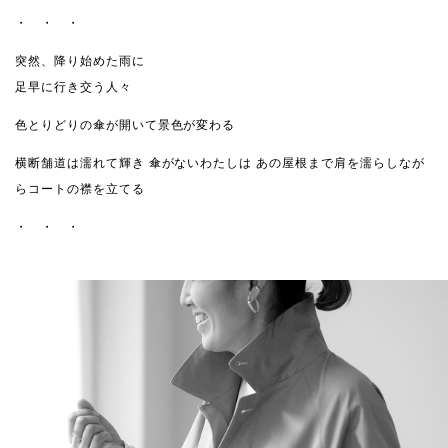
・ ・ ・
突然、降り始めた雨に
足早に行き交う人々
色とりどりの傘が開いて景色が変わる
横断舗道は濡れて輝き
傘がないわたしは
あの屋根まで肩を濡らしなが
らコートの襟を立てる
・ ・ ・