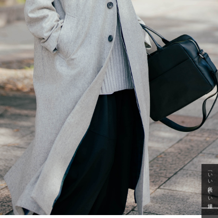
「いい年齢 いい洋服」