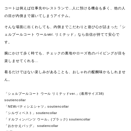
コートは例えば仕事先やレストランで...人に預ける機会も多く、他の人
の目が内側まで届いてしまうアイテム。
そんな場面に出くわしても、内側までこだわりと遊び心が詰まった「シ
ェルブールコート ウールver. リミテッド」なら自信が持てて安心で
す。
腕にかけて歩く時でも、チェックの裏地やローズ色のパイピングが目を
楽しませてくれる...
着るだけではない楽しみがあることも、おしゃれの醍醐味かもしれませ
ん。
「シェルブールコート ウール リミテッドver.」(着用サイズ38)
soutiencollar
「NEWパティシエシャツ」soutiencollar
「シルヴィベスト」soutiencollar
「ドルフィンパンツ ウール」(ブラック) soutiencollar
「おかかえバッグ」 soutiencollar