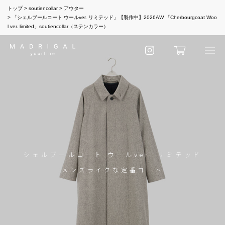
トップ
soutiencollar
アウター
「シェルブールコート ウールver. リミテッド」【製作中】2026AW 「Cherbourgcoat Woo
l ver. limited」soutiencollar（ステンカラー）
シェルブールコート ウールver. リミテッド
メンズライクな定番コート