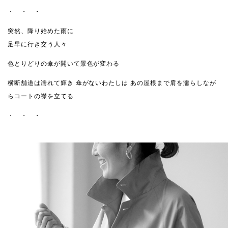
・ ・ ・
突然、降り始めた雨に
足早に行き交う人々
色とりどりの傘が開いて景色が変わる
横断舗道は濡れて輝き
傘がないわたしは
あの屋根まで肩を濡らしなが
らコートの襟を立てる
・ ・ ・