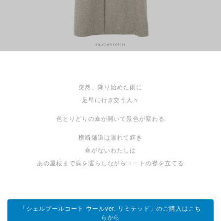
突然、降り始めた雨に
足早に行き交う人々
色とりどりの傘が開いて景色が変わる
横断舗道は濡れて輝き
傘がないわたしは
あの屋根まで肩を濡らしながらコートの襟を立てる
「シェルブールコート ウールver. リミテッド」のご購入はこち
らから