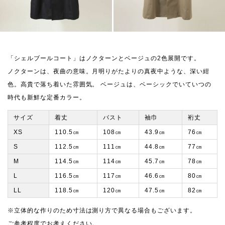
「シェルブールコート」はノクターンとベージュの2色展開です。
ノクターンは、夜曲の意味。月明りがたよりの真夜中ような、深い紺
色。高貴で落ち着いた雰囲気。 ベージュは、ベーシックでいていつの
時代も新鮮な定番カラー。
サイズ
着丈
バスト
袖巾
裄丈
XS
110.5㎝
108㎝
43.9㎝
76㎝
S
112.5㎝
111㎝
44.8㎝
77㎝
M
114.5㎝
114㎝
45.7㎝
78㎝
L
116.5㎝
117㎝
46.6㎝
80㎝
LL
118.5㎝
120㎝
47.5㎝
82㎝
※立体的な作りのため寸法は測り方で異なる場合もございます。
ご参考程度でお考えください。