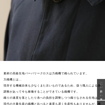
素材の高級生地バーバリークロスは力織機で織られています。
力織機とは…
「いい年齢 いい洋服」
現存する機械自体も少なくまた古いものであるため、扱う職人による微
調整があって今も稼働することができている織機です。
織りの速度を落としたり糸への負担を調整しつつ織りなされる生地は、
現代の大量生産の織機と比べると速度も遅く生産性もありませんが、機