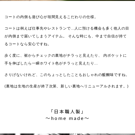
コートの内側も遊び心が垣間見えるこだわりの仕様。
コートは例えば仕事先やレストランで...人に預ける機会も多く他人の目
が内側まで届いてしまうアイテム。
そんな時にも、中まで自信が持て
るコートなら安心ですね。
歩く度に、裾からチェックの裏地がチラっと見えたり、
内ポケットに
手を伸ばしたら一瞬ホワイト色がチラっと見えたり...
さりげないけれど、このちょっとしたこともおしゃれの醍醐味ですね。
(裏地は生地の生産が終了次第、新しい裏地へリニューアルされます。)
「日本職人製」
〜home made〜